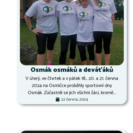
Osmák osmáků a deváťáků
V úterý, ve čtvrtek a v pátek 18., 20. a 21. června
2024 na Osmičce proběhly sportovní dny
Osmák. Zúčastnili se jich všichni žáci, kromě...
22 června, 2024