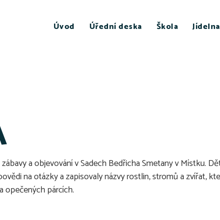
Úvod
Úřední deska
Škola
Jídelna
A
ý zábavy a objevování v Sadech Bedřicha Smetany v Místku. Děti
ovědi na otázky a zapisovaly názvy rostlin, stromů a zvířat, k
 na opečených párcích.