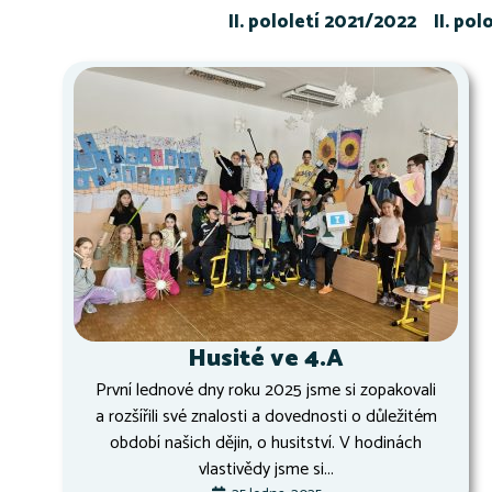
II. pololetí 2021/2022
II. po
Husité ve 4.A
První lednové dny roku 2025 jsme si zopakovali
a rozšířili své znalosti a dovednosti o důležitém
období našich dějin, o husitství. V hodinách
vlastivědy jsme si...