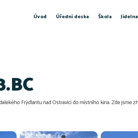
Úvod
Úřední deska
Škola
Jídelna
 8.BC
dalekého Frýdlantu nad Ostravicí do místního kina. Zde jsme z