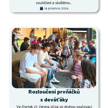
soutěžení a skvělému...
14 prosince, 2024
Rozloučení prvňáčků
s deváťáky
Ve čtvrtek 27. června 2024 se druhou vyučovací