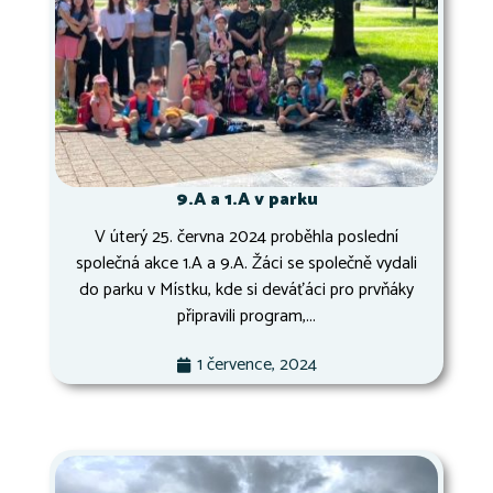
9.A a 1.A v parku
V úterý 25. června 2024 proběhla poslední
společná akce 1.A a 9.A. Žáci se společně vydali
do parku v Místku, kde si deváťáci pro prvňáky
připravili program,...
1 července, 2024