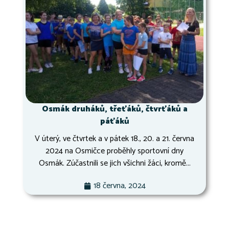
Osmák druháků, třeťáků, čtvrťáků a
páťáků
V úterý, ve čtvrtek a v pátek 18., 20. a 21. června
2024 na Osmičce proběhly sportovní dny
Osmák. Zúčastnili se jich všichni žáci, kromě...
18 června, 2024