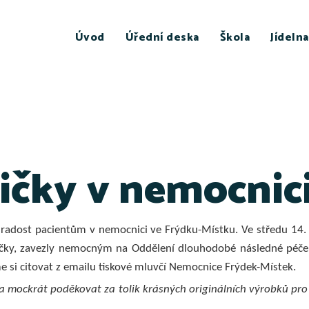
Úvod
Úřední deska
Škola
Jídelna
ičky v nemocnic
í radost pacientům v nemocnici ve Frýdku-Místku. Ve středu 14. p
čky, zavezly nemocným na Oddělení dlouhodobé následné péče. By
e si citovat z emailu tiskové mluvčí Nemocnice Frýdek-Místek.
 mockrát poděkovat za tolik krásných originálních výrobků pro 