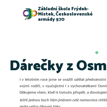
Základní škola Frýdek-
Místek, Československé
armády 570
Dárečky z Osm
I v letošním roce jsme se snažili udělat předvánočn
svými rodiči, s vyučujícími i s vychovatelkami Osmi
Děkujeme všem, kteří k tomuto přispěli, a dovolujem
Ještě jednou bych Vám jménem celé nemocnice chtěla
máte velice šikovné žáky.