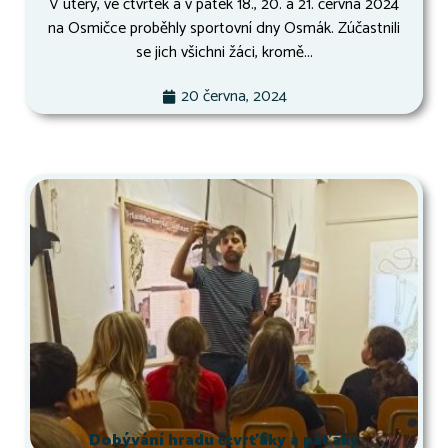
V úterý, ve čtvrtek a v pátek 18., 20. a 21. června 2024
na Osmičce proběhly sportovní dny Osmák. Zúčastnili
se jich všichni žáci, kromě...
20 června, 2024
Dobývání hradu čtvrťáky a páťáky