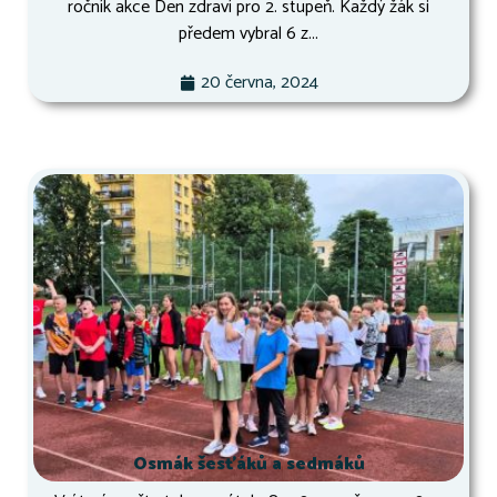
ročník akce Den zdraví pro 2. stupeň. Každý žák si
předem vybral 6 z...
20 června, 2024
Osmák šesťáků a sedmáků