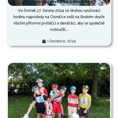
Rozloučení prvňáčků s deváťáky
Ve čtvrtek 27. června 2024 se druhou vyučovací
hodinu naposledy na Osmičce sešli na školním dvoře
všichni přítomní prvňáčci a deváťáci, aby se společně
rozloučili....
1 července, 2024