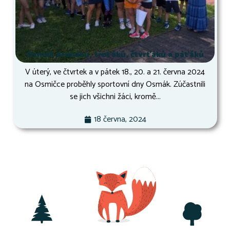
Osmák druháků, třeťáků, čtvrťáků a páťáků
V úterý, ve čtvrtek a v pátek 18., 20. a 21. června 2024
na Osmičce proběhly sportovní dny Osmák. Zúčastnili
se jich všichni žáci, kromě...
18 června, 2024