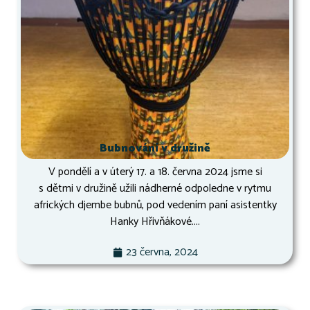
Bubnování v družině
V pondělí a v úterý 17. a 18. června 2024 jsme si
s dětmi v družině užili nádherné odpoledne v rytmu
afrických djembe bubnů, pod vedením paní asistentky
Hanky Hřivňákové....
23 června, 2024