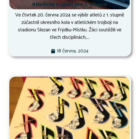
Atletický trojboj pro 1. stupeň
Ve čtvrtek 20. června 2024 se výběr atletů z 1. stupně
zúčastnil okresního kola v atletickém trojboji na
stadionu Slezan ve Frýdku-Místku. Žáci soutěžili ve
třech disciplínách,...
18 června, 2024