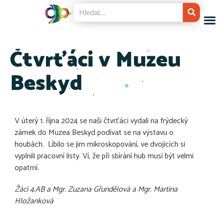
Čtvrťáci v Muzeu
Beskyd
V úterý 1. října 2024 se naši čtvrťáci vydali na frýdecký
zámek do Muzea Beskyd podívat se na výstavu o
houbách. Líbilo se jim mikroskopování, ve dvojicích si
vyplnili pracovní listy. Ví, že při sbírání hub musí být velmi
opatrní.
Žáci 4.AB a Mgr. Zuzana Gřundělová a Mgr. Martina
Hložanková