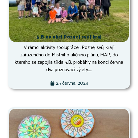
5.B na akci Poznej svůj kraj
V rámci aktivity spolupráce ,,Poznej svůj kraj“
zařazeného do Místního akčního plánu, MAP, do
kterého se zapojila třída 5.B, proběhly na konci června
dva poznávací výlety....
25 června, 2024