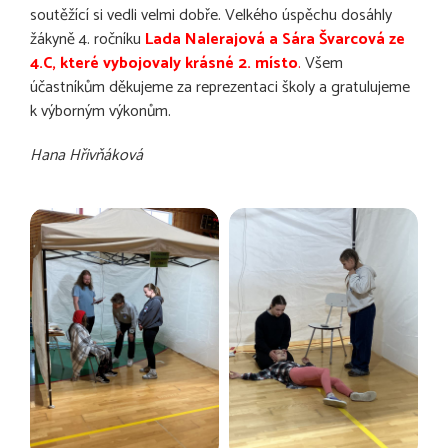
soutěžící si vedli velmi dobře. Velkého úspěchu dosáhly
žákyně 4. ročníku
Lada Nalerajová a Sára Švarcová ze
4.C, které vybojovaly krásné 2. místo
.
Všem
účastníkům děkujeme za reprezentaci školy a gratulujeme
k výborným výkonům.
Hana Hřivňáková