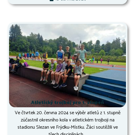
Atletický trojboj pro 1. stupeň
Ve čtvrtek 20. června 2024 se výběr atletů z 1. stupně
zúčastnil okresního kola v atletickém trojboji na
stadionu Slezan ve Frýdku-Místku. Žáci soutěžili ve
třech disciplínách,...