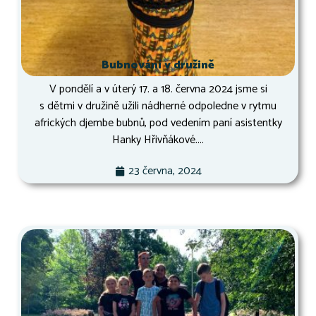
Bubnování v družině
V pondělí a v úterý 17. a 18. června 2024 jsme si
s dětmi v družině užili nádherné odpoledne v rytmu
afrických djembe bubnů, pod vedením paní asistentky
Hanky Hřivňákové....
23 června, 2024