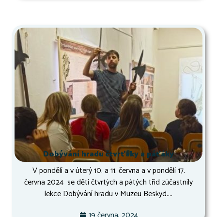
Dobývání hradu čtvrťáky a páťáky
V pondělí a v úterý 10. a 11. června a v pondělí 17.
června 2024 se děti čtvrtých a pátých tříd zúčastnily
lekce Dobývání hradu v Muzeu Beskyd....
19 června, 2024