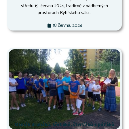
středu 19. června 2024, tradičně v nádherných
prostorách Rytířského sálu...
18 června, 2024
Osmák druháků, třeťáků, čtvrťáků a páťáků