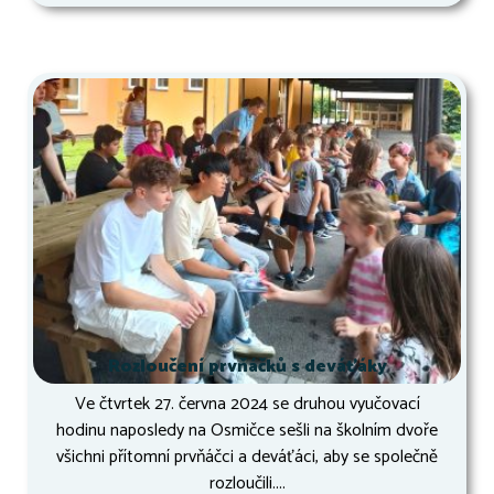
Rozloučení prvňáčků s deváťáky
Ve čtvrtek 27. června 2024 se druhou vyučovací
hodinu naposledy na Osmičce sešli na školním dvoře
všichni přítomní prvňáčci a deváťáci, aby se společně
rozloučili....