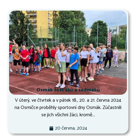
Osmák šesťáků a sedmáků
V úterý, ve čtvrtek a v pátek 18., 20. a 21. června 2024
na Osmičce proběhly sportovní dny Osmák. Zúčastnili
se jich všichni žáci, kromě...
20 června, 2024