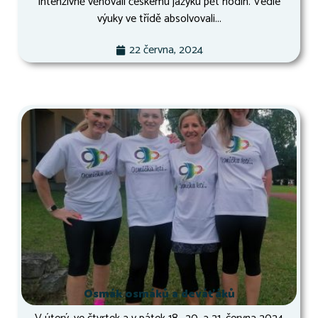
intenzivně věnovali českému jazyku pět hodin. Vedle
výuky ve třídě absolvovali...
22 června, 2024
Osmák osmáků a deváťáků