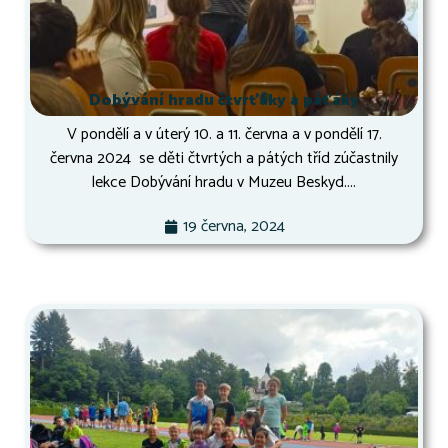
Dobývání hradu čtvrťáky a páťáky
V pondělí a v úterý 10. a 11. června a v pondělí 17.
června 2024 se děti čtvrtých a pátých tříd zúčastnily
lekce Dobývání hradu v Muzeu Beskyd....
19 června, 2024