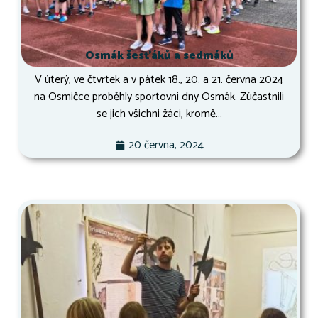
Osmák šesťáků a sedmáků
V úterý, ve čtvrtek a v pátek 18., 20. a 21. června 2024
na Osmičce proběhly sportovní dny Osmák. Zúčastnili
se jich všichni žáci, kromě...
20 června, 2024