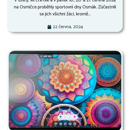
V úterý, ve čtvrtek a v pátek 18., 20. a 21. června 2024
na Osmičce proběhly sportovní dny Osmák. Zúčastnili
se jich všichni žáci, kromě...
22 června, 2024
Den zdraví šesťáků a sedmáků