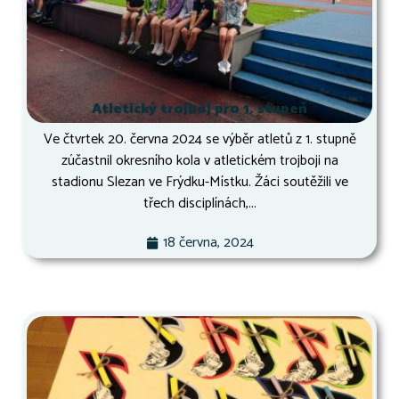
Atletický trojboj pro 1. stupeň
Ve čtvrtek 20. června 2024 se výběr atletů z 1. stupně
zúčastnil okresního kola v atletickém trojboji na
stadionu Slezan ve Frýdku-Místku. Žáci soutěžili ve
třech disciplínách,...
18 června, 2024