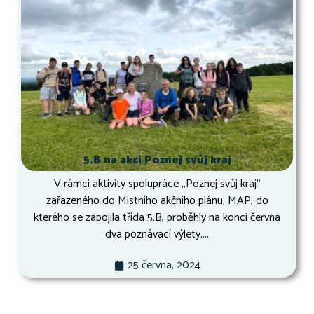
5.B na akci Poznej svůj kraj
V rámci aktivity spolupráce ,,Poznej svůj kraj“
zařazeného do Místního akčního plánu, MAP, do
kterého se zapojila třída 5.B, proběhly na konci června
dva poznávací výlety....
25 června, 2024