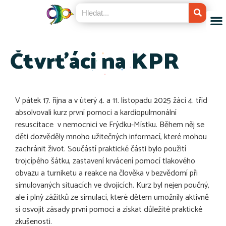
Čtvrťáci na KPR
V pátek 17. října a v úterý 4. a 11. listopadu 2025 žáci 4. tříd
absolvovali kurz první pomoci a kardiopulmonální
resuscitace v nemocnici ve Frýdku-Místku. Během něj se
děti dozvěděly mnoho užitečných informací, které mohou
zachránit život. Součástí praktické části bylo použití
trojcípého šátku, zastavení krvácení pomocí tlakového
obvazu a turniketu a reakce na člověka v bezvědomí při
simulovaných situacích ve dvojicích. Kurz byl nejen poučný,
ale i plný zážitků ze simulací, které dětem umožnily aktivně
si osvojit zásady první pomoci a získat důležité praktické
zkušenosti.