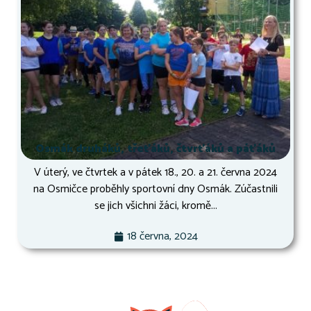
Osmák druháků, třeťáků, čtvrťáků a páťáků
V úterý, ve čtvrtek a v pátek 18., 20. a 21. června 2024
na Osmičce proběhly sportovní dny Osmák. Zúčastnili
se jich všichni žáci, kromě...
18 června, 2024