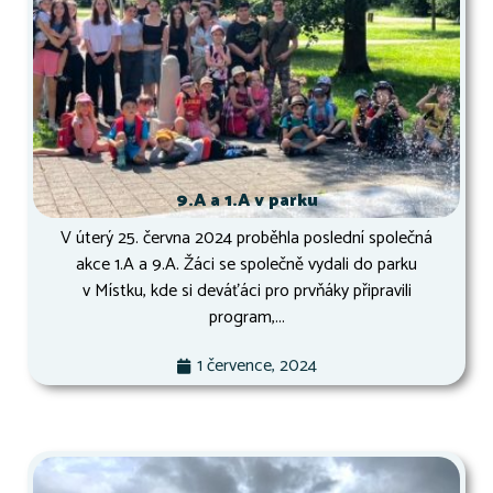
9.A a 1.A v parku
V úterý 25. června 2024 proběhla poslední společná
akce 1.A a 9.A. Žáci se společně vydali do parku
v Místku, kde si deváťáci pro prvňáky připravili
program,...
1 července, 2024