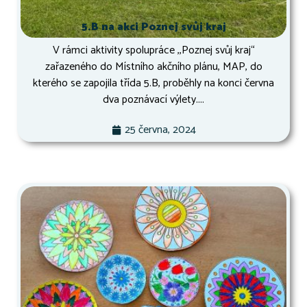
5.B na akci Poznej svůj kraj
V rámci aktivity spolupráce ,,Poznej svůj kraj“
zařazeného do Místního akčního plánu, MAP, do
kterého se zapojila třída 5.B, proběhly na konci června
dva poznávací výlety....
25 června, 2024