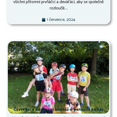
všichni přítomní prvňáčci a deváťáci, aby se společně
rozloučili....
1 července, 2024
Čtvrťáci a dopravní soutěž o putovní pohár