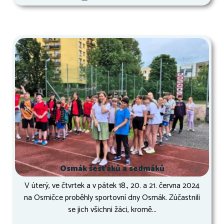
Osmák šesťáků a sedmáků
V úterý, ve čtvrtek a v pátek 18., 20. a 21. června 2024
na Osmičce proběhly sportovní dny Osmák. Zúčastnili
se jich všichni žáci, kromě...