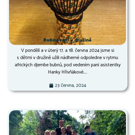
Bubnování v družině
V pondělí a v úterý 17. a 18. června 2024 jsme si
s dětmi v družině užili nádherné odpoledne v rytmu
afrických djembe bubnů, pod vedením paní asistentky
Hanky Hřivňákové....
23 června, 2024