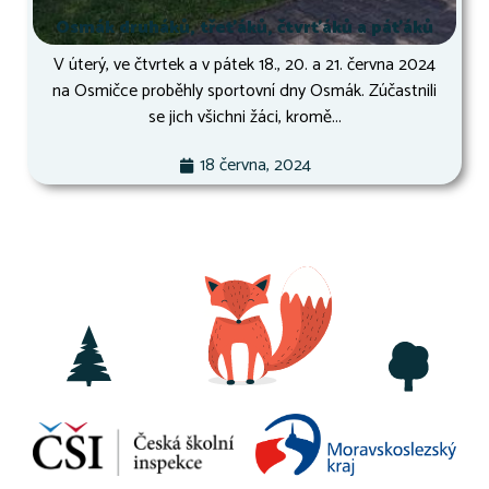
Osmák druháků, třeťáků, čtvrťáků a páťáků
V úterý, ve čtvrtek a v pátek 18., 20. a 21. června 2024
na Osmičce proběhly sportovní dny Osmák. Zúčastnili
se jich všichni žáci, kromě...
18 června, 2024