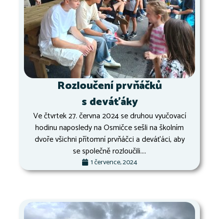
Rozloučení prvňáčků
s deváťáky
Ve čtvrtek 27. června 2024 se druhou vyučovací
hodinu naposledy na Osmičce sešli na školním
dvoře všichni přítomní prvňáčci a deváťáci, aby
se společně rozloučili....
1 července, 2024