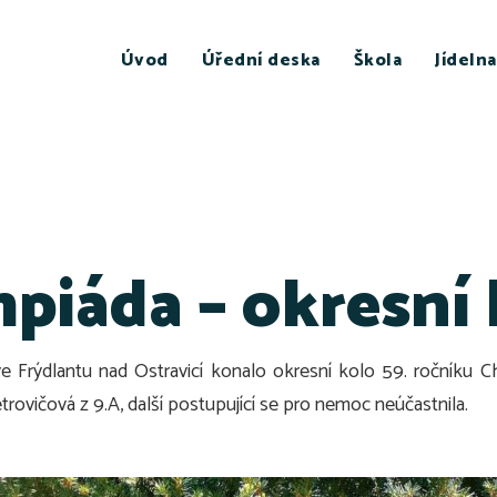
Úvod
Úřední deska
Škola
Jídelna
piáda – okresní 
Frýdlantu nad Ostravicí konalo okresní kolo 59. ročníku Ch
ovičová z 9.A, další postupující se pro nemoc neúčastnila.