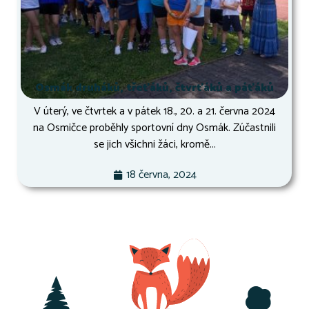
Osmák druháků, třeťáků, čtvrťáků a páťáků
V úterý, ve čtvrtek a v pátek 18., 20. a 21. června 2024
na Osmičce proběhly sportovní dny Osmák. Zúčastnili
se jich všichni žáci, kromě...
18 června, 2024