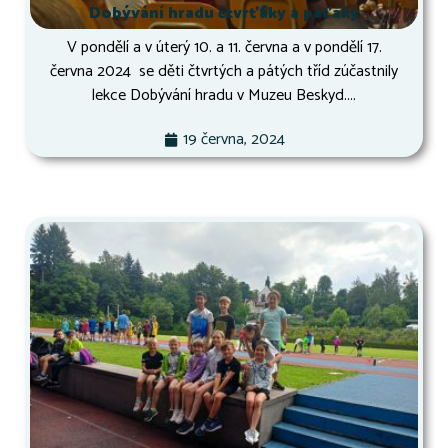
Dobývání hradu čtvrťáky a páťáky
V pondělí a v úterý 10. a 11. června a v pondělí 17.
června 2024 se děti čtvrtých a pátých tříd zúčastnily
lekce Dobývání hradu v Muzeu Beskyd....
19 června, 2024