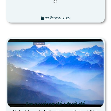
p4
...
22 června, 2024
Den zdraví osmáků a deváťáků