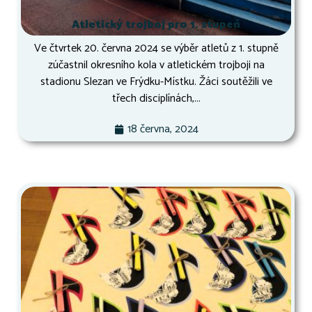
Atletický trojboj pro 1. stupeň
Ve čtvrtek 20. června 2024 se výběr atletů z 1. stupně
zúčastnil okresního kola v atletickém trojboji na
stadionu Slezan ve Frýdku-Místku. Žáci soutěžili ve
třech disciplínách,...
18 června, 2024