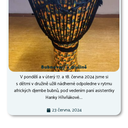
Bubnování v družině
V pondělí a v úterý 17. a 18. června 2024 jsme si
s dětmi v družině užili nádherné odpoledne v rytmu
afrických djembe bubnů, pod vedením paní asistentky
Hanky Hřivňákové....
23 června, 2024