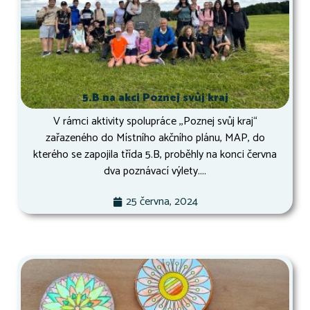
5.B na akci Poznej svůj kraj
V rámci aktivity spolupráce ,,Poznej svůj kraj“
zařazeného do Místního akčního plánu, MAP, do
kterého se zapojila třída 5.B, proběhly na konci června
dva poznávací výlety....
25 června, 2024