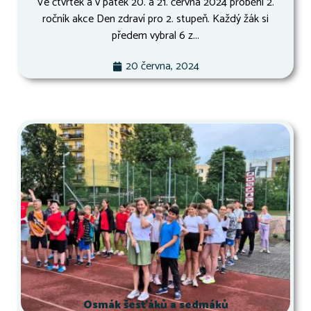
Ve čtvrtek a v pátek 20. a 21. června 2024 proběhl 2.
ročník akce Den zdraví pro 2. stupeň. Každý žák si
předem vybral 6 z...
20 června, 2024
Osmák šesťáků a sedmáků