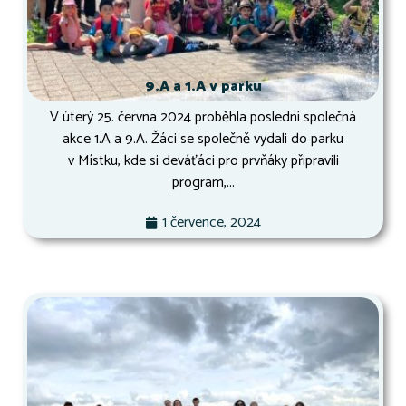
9.A a 1.A v parku
V úterý 25. června 2024 proběhla poslední společná
akce 1.A a 9.A. Žáci se společně vydali do parku
v Místku, kde si deváťáci pro prvňáky připravili
program,...
1 července, 2024