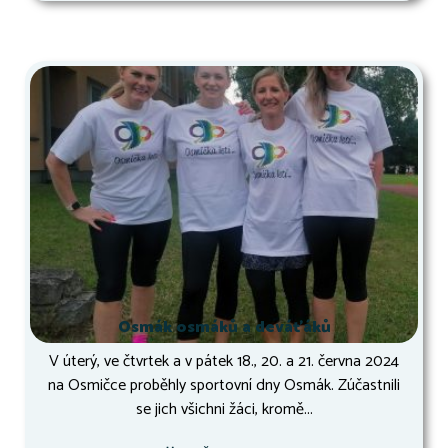
Osmák osmáků a deváťáků
V úterý, ve čtvrtek a v pátek 18., 20. a 21. června 2024
na Osmičce proběhly sportovní dny Osmák. Zúčastnili
se jich všichni žáci, kromě...