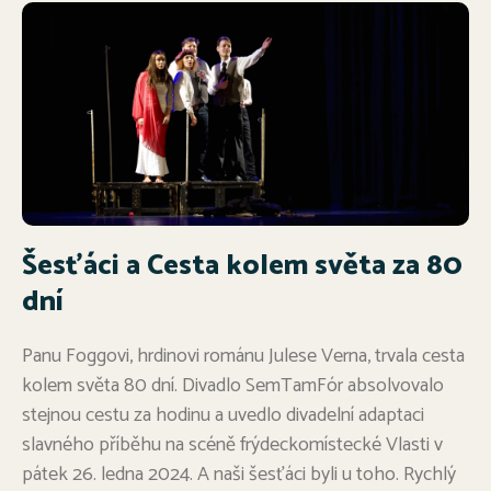
Šesťáci a Cesta kolem světa za 80
dní
Panu Foggovi, hrdinovi románu Julese Verna, trvala cesta
kolem světa 80 dní. Divadlo SemTamFór absolvovalo
stejnou cestu za hodinu a uvedlo divadelní adaptaci
slavného příběhu na scéně frýdeckomístecké Vlasti v
pátek 26. ledna 2024. A naši šesťáci byli u toho. Rychlý