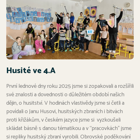
Husité ve 4.A
První lednové dny roku 2025 jsme si zopakovali a rozšířili
své znalosti a dovednosti o důležitém období našich
dějin, o husitství. V hodinách vlastivědy jsme si četli a
povídali o Janu Husovi, husitských zbraních i bitvách
proti křižákům, v českém jazyce jsme si vyzkoušeli
skládat básně s danou tématikou a v “pracovkách” jsme
si repliky husitský zbraní vyrobili. Obrovské poděkování