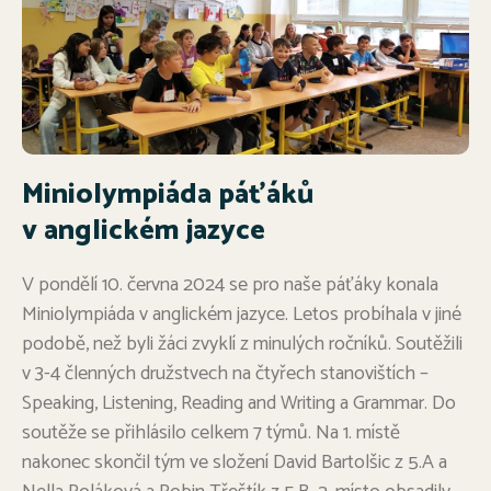
Miniolympiáda páťáků
v anglickém jazyce
V pondělí 10. června 2024 se pro naše páťáky konala
Miniolympiáda v anglickém jazyce. Letos probíhala v jiné
podobě, než byli žáci zvyklí z minulých ročníků. Soutěžili
v 3-4 členných družstvech na čtyřech stanovištích –
Speaking, Listening, Reading and Writing a Grammar. Do
soutěže se přihlásilo celkem 7 týmů. Na 1. místě
nakonec skončil tým ve složení David Bartolšic z 5.A a