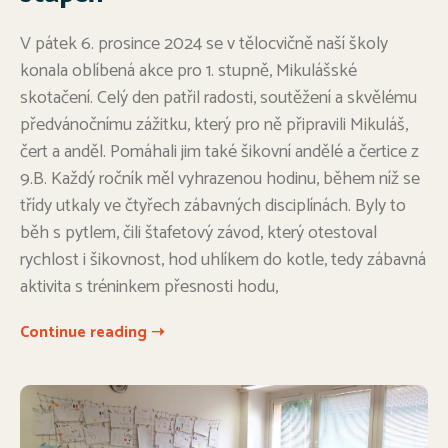
V pátek 6. prosince 2024 se v tělocvičně naší školy
konala oblíbená akce pro 1. stupně, Mikulášské
skotačení. Celý den patřil radosti, soutěžení a skvělému
předvánočnímu zážitku, který pro ně připravili Mikuláš,
čert a anděl. Pomáhali jim také šikovní andělé a čertice z
9.B. Každý ročník měl vyhrazenou hodinu, během níž se
třídy utkaly ve čtyřech zábavných disciplínách. Byly to
běh s pytlem, čili štafetový závod, který otestoval
rychlost i šikovnost, hod uhlíkem do kotle, tedy zábavná
aktivita s tréninkem přesnosti hodu,
Continue reading ➝