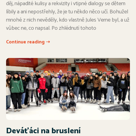
děj, nápadité kulisy a rekvizity i vtipné dialogy se dětem
líbily a ani nepostřehly, že je tu někdo něco učí. Bohužel
mnohé z nich nevěděly, kdo vlastně Jules Verne byl, a už
vůbec ne, co napsal. Po zhlédnutí tohoto
Continue reading ➝
Deváťáci na bruslení