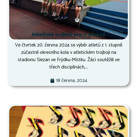
Atletický trojboj pro 1. stupeň
Ve čtvrtek 20. června 2024 se výběr atletů z 1. stupně
zúčastnil okresního kola v atletickém trojboji na
stadionu Slezan ve Frýdku-Místku. Žáci soutěžili ve
třech disciplínách,...
18 června, 2024