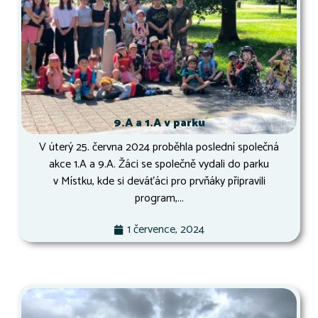
9.A a 1.A v parku
V úterý 25. června 2024 proběhla poslední společná
akce 1.A a 9.A. Žáci se společně vydali do parku
v Místku, kde si deváťáci pro prvňáky připravili
program,...
1 července, 2024