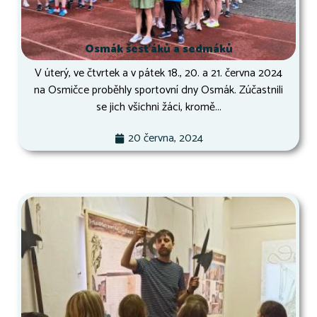
Osmák šesťáků a sedmáků
V úterý, ve čtvrtek a v pátek 18., 20. a 21. června 2024
na Osmičce proběhly sportovní dny Osmák. Zúčastnili
se jich všichni žáci, kromě...
20 června, 2024