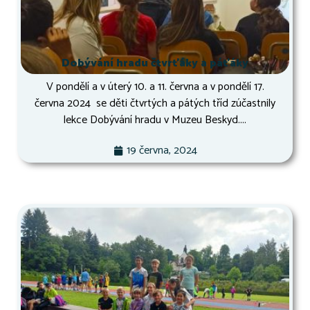
Dobývání hradu čtvrťáky a páťáky
V pondělí a v úterý 10. a 11. června a v pondělí 17.
června 2024 se děti čtvrtých a pátých tříd zúčastnily
lekce Dobývání hradu v Muzeu Beskyd....
19 června, 2024