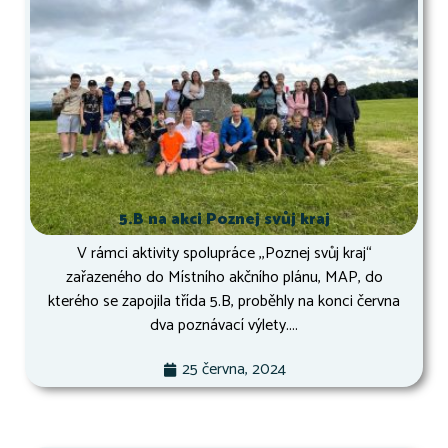
5.B na akci Poznej svůj kraj
V rámci aktivity spolupráce ,,Poznej svůj kraj“
zařazeného do Místního akčního plánu, MAP, do
kterého se zapojila třída 5.B, proběhly na konci června
dva poznávací výlety....
25 června, 2024