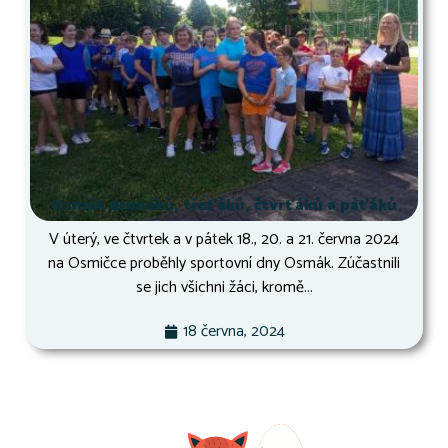
Osmák druháků, třeťáků, čtvrťáků a páťáků
V úterý, ve čtvrtek a v pátek 18., 20. a 21. června 2024
na Osmičce proběhly sportovní dny Osmák. Zúčastnili
se jich všichni žáci, kromě...
18 června, 2024