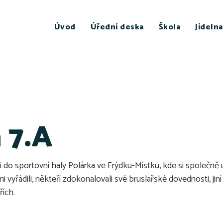
Úvod
Úřední deska
Škola
Jídelna
 7.A
dali do sportovní haly Polárka ve Frýdku-Místku, kde si společně
vyřádili, někteří zdokonalovali své bruslařské dovednosti, jiní 
řích.