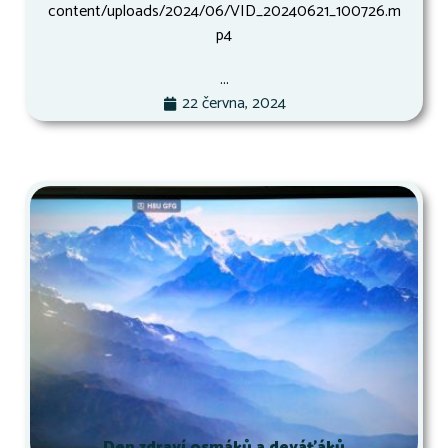
content/uploads/2024/06/VID_20240621_100726.m
p4
...
22 června, 2024
Den zdraví osmáků a deváťáků