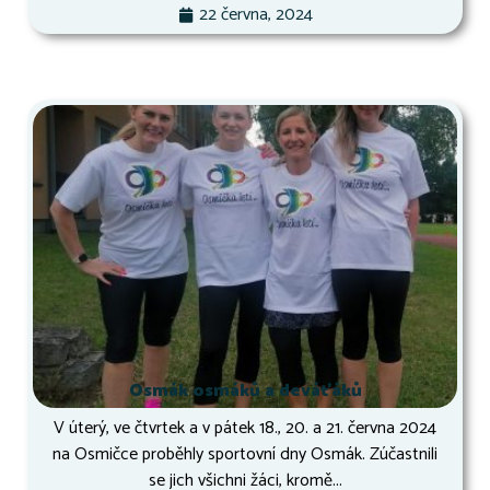
22 června, 2024
Osmák osmáků a deváťáků
V úterý, ve čtvrtek a v pátek 18., 20. a 21. června 2024
na Osmičce proběhly sportovní dny Osmák. Zúčastnili
se jich všichni žáci, kromě...