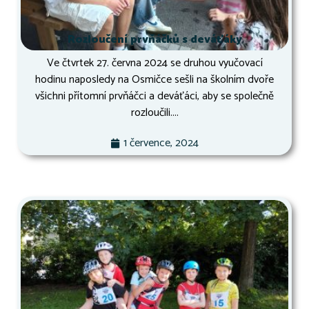
Rozloučení prvňáčků s deváťáky
Ve čtvrtek 27. června 2024 se druhou vyučovací
hodinu naposledy na Osmičce sešli na školním dvoře
všichni přítomní prvňáčci a deváťáci, aby se společně
rozloučili....
1 července, 2024