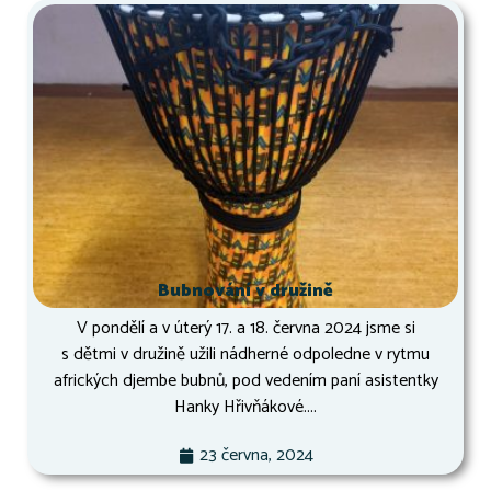
Bubnování v družině
V pondělí a v úterý 17. a 18. června 2024 jsme si
s dětmi v družině užili nádherné odpoledne v rytmu
afrických djembe bubnů, pod vedením paní asistentky
Hanky Hřivňákové....
23 června, 2024