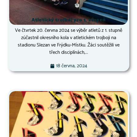
Atletický trojboj pro 1. stupeň
Ve čtvrtek 20. června 2024 se výběr atletů z 1. stupně
zúčastnil okresního kola v atletickém trojboji na
stadionu Slezan ve Frýdku-Místku. Žáci soutěžili ve
třech disciplínách,...
18 června, 2024