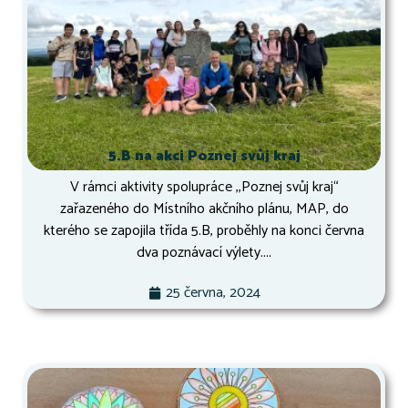
5.B na akci Poznej svůj kraj
V rámci aktivity spolupráce ,,Poznej svůj kraj“
zařazeného do Místního akčního plánu, MAP, do
kterého se zapojila třída 5.B, proběhly na konci června
dva poznávací výlety....
25 června, 2024