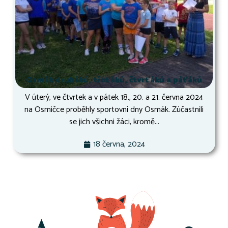
Osmák druháků, třeťáků, čtvrťáků a páťáků
V úterý, ve čtvrtek a v pátek 18., 20. a 21. června 2024
na Osmičce proběhly sportovní dny Osmák. Zúčastnili
se jich všichni žáci, kromě...
18 června, 2024