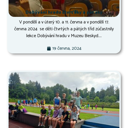
Dobývání hradu čtvrťáky a páťáky
V pondělí a v úterý 10. a 11. června a v pondělí 17.
června 2024 se děti čtvrtých a pátých tříd zúčastnily
lekce Dobývání hradu v Muzeu Beskyd....
19 června, 2024