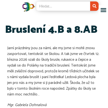
Bruslení 4.B a 8.AB
Jarní prázdniny jsou za námi, ale my jsme si mohli znovu
zasportovat, tentokrát se školou. A tak jsme ve čtvrtek 12.
března 2026 vzali do školy brusle, rukavice a čepice a
vydali se do Polárky na tradiční bruslení. Tentokrát jsme
měli zvláštní doprovod, protože kromě třídních učitelek se
s námi vydala bruslit i paní ředitelka! Ledová plocha byla
jen pro nás a my jsme si ji parádně užili. Škoda, že už to
bylo v tomto školním roce naposled. Zpátky do školy se
nám moc nechtělo…
Mgr. Gabriela Dohnalová