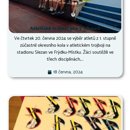
Atletický trojboj pro 1. stupeň
Ve čtvrtek 20. června 2024 se výběr atletů z 1. stupně
zúčastnil okresního kola v atletickém trojboji na
stadionu Slezan ve Frýdku-Místku. Žáci soutěžili ve
třech disciplínách,...
18 června, 2024