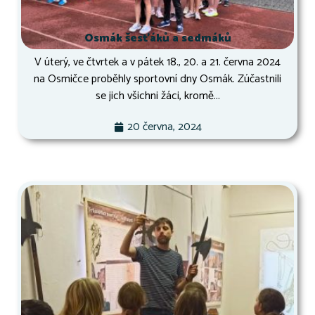
Osmák šesťáků a sedmáků
V úterý, ve čtvrtek a v pátek 18., 20. a 21. června 2024
na Osmičce proběhly sportovní dny Osmák. Zúčastnili
se jich všichni žáci, kromě...
20 června, 2024