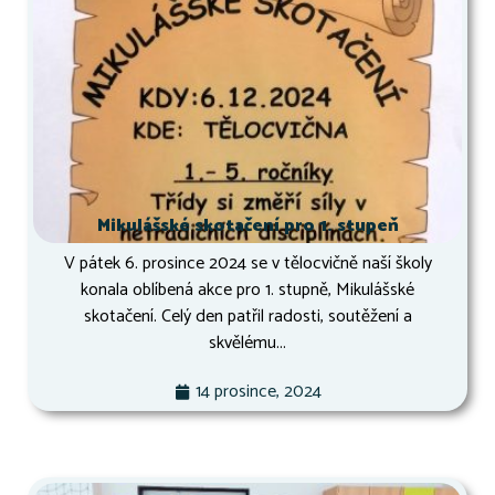
Mikulášské skotačení pro 1. stupeň
V pátek 6. prosince 2024 se v tělocvičně naší školy
konala oblíbená akce pro 1. stupně, Mikulášské
skotačení. Celý den patřil radosti, soutěžení a
skvělému...
14 prosince, 2024