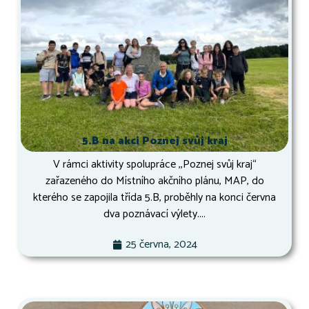
5.B na akci Poznej svůj kraj
V rámci aktivity spolupráce ,,Poznej svůj kraj“
zařazeného do Místního akčního plánu, MAP, do
kterého se zapojila třída 5.B, proběhly na konci června
dva poznávací výlety....
25 června, 2024