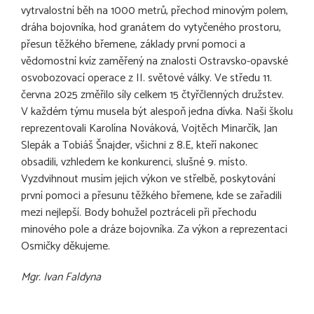
vytrvalostní běh na 1000 metrů, přechod minovým polem,
dráha bojovníka, hod granátem do vytyčeného prostoru,
přesun těžkého břemene, základy první pomoci a
vědomostní kvíz zaměřený na znalosti Ostravsko-opavské
osvobozovací operace z II. světové války. Ve středu 11.
června 2025 změřilo síly celkem 15 čtyřčlenných družstev.
V každém týmu musela být alespoň jedna dívka. Naši školu
reprezentovali Karolína Nováková, Vojtěch Minarčík, Jan
Slepák a Tobiáš Šnajder, všichni z 8.E, kteří nakonec
obsadili, vzhledem ke konkurenci, slušné 9. místo.
Vyzdvihnout musím jejich výkon ve střelbě, poskytování
první pomoci a přesunu těžkého břemene, kde se zařadili
mezi nejlepší. Body bohužel poztráceli při přechodu
minového pole a dráze bojovníka. Za výkon a reprezentaci
Osmičky děkujeme.
Mgr. Ivan Faldyna