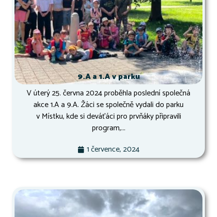
9.A a 1.A v parku
V úterý 25. června 2024 proběhla poslední společná
akce 1.A a 9.A. Žáci se společně vydali do parku
v Místku, kde si deváťáci pro prvňáky připravili
program,...
1 července, 2024