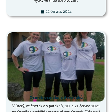
výuky ve třídě absolvovali...
22 června, 2024
Osmák osmáků a deváťáků
V úterý, ve čtvrtek a v pátek 18., 20. a 21. června 2024