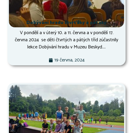
Dobývání hradu čtvrťáky a páťáky
V pondělí a v úterý 10. a 11. června a v pondělí 17.
června 2024 se děti čtvrtých a pátých tříd zúčastnily
lekce Dobývání hradu v Muzeu Beskyd....
19 června, 2024