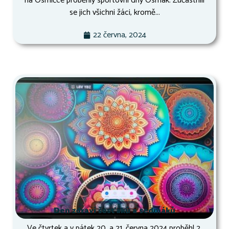
na Osmičce proběhly sportovní dny Osmák. Zúčastnili
se jich všichni žáci, kromě...
22 června, 2024
Den zdraví šesťáků a sedmáků
Ve čtvrtek a v pátek 20. a 21. června 2024 proběhl 2.