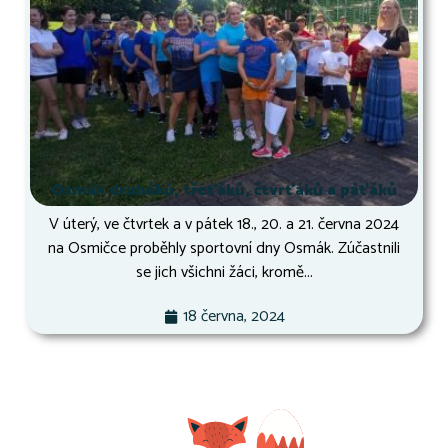
Osmák druháků, třeťáků, čtvrťáků a páťáků
V úterý, ve čtvrtek a v pátek 18., 20. a 21. června 2024
na Osmičce proběhly sportovní dny Osmák. Zúčastnili
se jich všichni žáci, kromě...
18 června, 2024