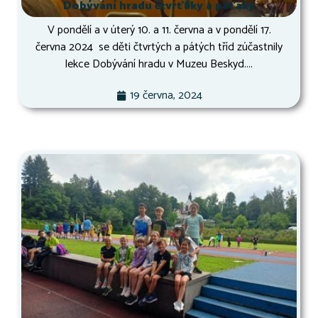
Dobývání hradu čtvrťáky a páťáky
V pondělí a v úterý 10. a 11. června a v pondělí 17.
června 2024 se děti čtvrtých a pátých tříd zúčastnily
lekce Dobývání hradu v Muzeu Beskyd....
19 června, 2024