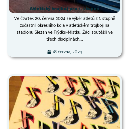
Atletický trojboj pro 1. stupeň
Ve čtvrtek 20. června 2024 se výběr atletů z 1. stupně
zúčastnil okresního kola v atletickém trojboji na
stadionu Slezan ve Frýdku-Místku. Žáci soutěžili ve
třech disciplínách,...
18 června, 2024