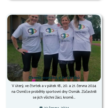
Osmák osmáků a deváťáků
V úterý, ve čtvrtek a v pátek 18., 20. a 21. června 2024
na Osmičce proběhly sportovní dny Osmák. Zúčastnili
se jich všichni žáci, kromě...