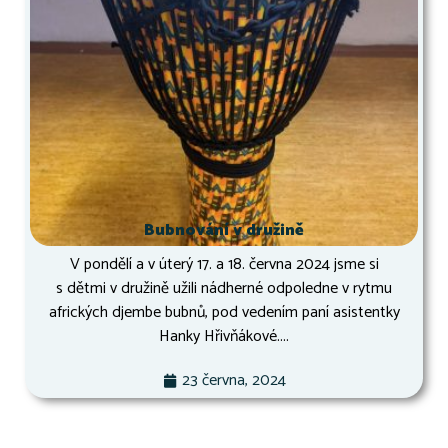
Bubnování v družině
V pondělí a v úterý 17. a 18. června 2024 jsme si
s dětmi v družině užili nádherné odpoledne v rytmu
afrických djembe bubnů, pod vedením paní asistentky
Hanky Hřivňákové....
23 června, 2024