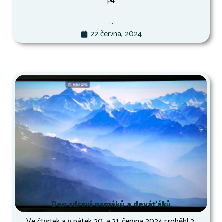
p4
...
22 června, 2024
Den zdraví osmáků a deváťáků
Ve čtvrtek a v pátek 20. a 21. června 2024 proběhl 2.