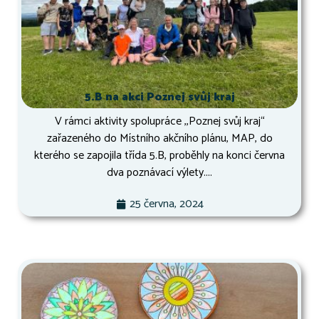
5.B na akci Poznej svůj kraj
V rámci aktivity spolupráce ,,Poznej svůj kraj“
zařazeného do Místního akčního plánu, MAP, do
kterého se zapojila třída 5.B, proběhly na konci června
dva poznávací výlety....
25 června, 2024