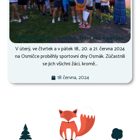
Osmák druháků, třeťáků, čtvrťáků a páťáků
V úterý, ve čtvrtek a v pátek 18., 20. a 21. června 2024
na Osmičce proběhly sportovní dny Osmák. Zúčastnili
se jich všichni žáci, kromě...
18 června, 2024