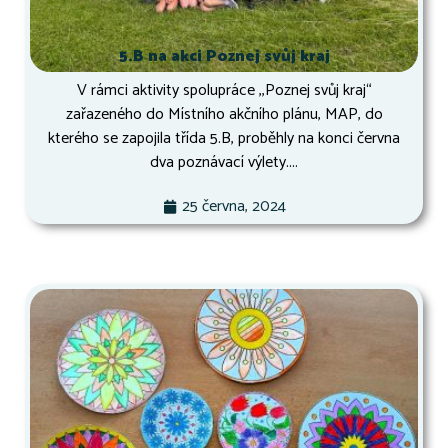
5.B na akci Poznej svůj kraj
V rámci aktivity spolupráce ,,Poznej svůj kraj“
zařazeného do Místního akčního plánu, MAP, do
kterého se zapojila třída 5.B, proběhly na konci června
dva poznávací výlety....
25 června, 2024