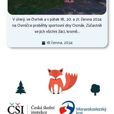
Osmák druháků, třeťáků, čtvrťáků a páťáků
V úterý, ve čtvrtek a v pátek 18., 20. a 21. června 2024
na Osmičce proběhly sportovní dny Osmák. Zúčastnili
se jich všichni žáci, kromě...
18 června, 2024