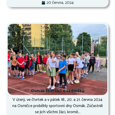
20 června, 2024
Osmák šesťáků a sedmáků
V úterý, ve čtvrtek a v pátek 18., 20. a 21. června 2024
na Osmičce proběhly sportovní dny Osmák. Zúčastnili
se jich všichni žáci, kromě...