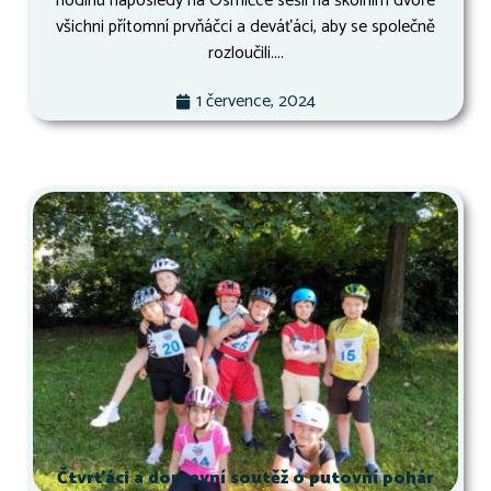
hodinu naposledy na Osmičce sešli na školním dvoře
všichni přítomní prvňáčci a deváťáci, aby se společně
rozloučili....
1 července, 2024
Čtvrťáci a dopravní soutěž o putovní pohár