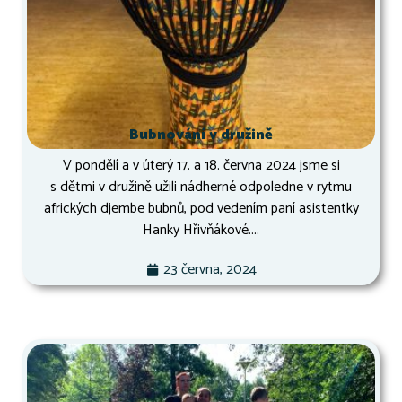
Bubnování v družině
V pondělí a v úterý 17. a 18. června 2024 jsme si
s dětmi v družině užili nádherné odpoledne v rytmu
afrických djembe bubnů, pod vedením paní asistentky
Hanky Hřivňákové....
23 června, 2024