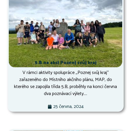
5.B na akci Poznej svůj kraj
V rámci aktivity spolupráce ,,Poznej svůj kraj“
zařazeného do Místního akčního plánu, MAP, do
kterého se zapojila třída 5.B, proběhly na konci června
dva poznávací výlety....
25 června, 2024