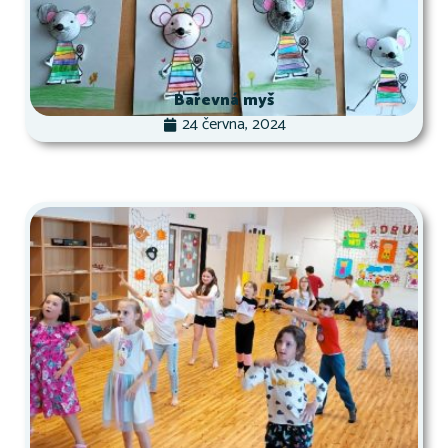
Barevná myš
24 června, 2024