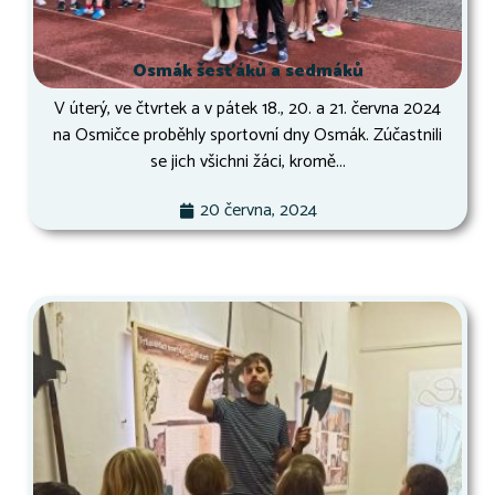
Osmák šesťáků a sedmáků
V úterý, ve čtvrtek a v pátek 18., 20. a 21. června 2024
na Osmičce proběhly sportovní dny Osmák. Zúčastnili
se jich všichni žáci, kromě...
20 června, 2024