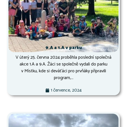
9.A a 1.A v parku
V úterý 25. června 2024 proběhla poslední společná
akce 1.A a 9.A. Žáci se společně vydali do parku
v Místku, kde si deváťáci pro prvňáky připravili
program,...
1 července, 2024