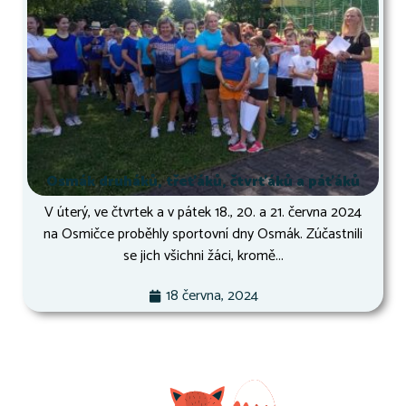
Osmák druháků, třeťáků, čtvrťáků a páťáků
V úterý, ve čtvrtek a v pátek 18., 20. a 21. června 2024
na Osmičce proběhly sportovní dny Osmák. Zúčastnili
se jich všichni žáci, kromě...
18 června, 2024