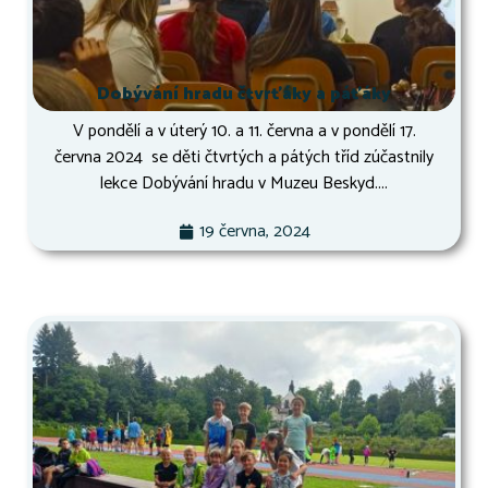
Dobývání hradu čtvrťáky a páťáky
V pondělí a v úterý 10. a 11. června a v pondělí 17.
června 2024 se děti čtvrtých a pátých tříd zúčastnily
lekce Dobývání hradu v Muzeu Beskyd....
19 června, 2024