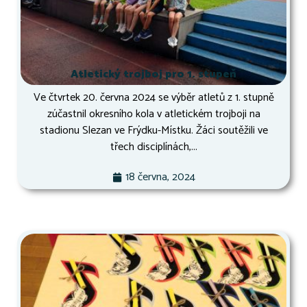
Atletický trojboj pro 1. stupeň
Ve čtvrtek 20. června 2024 se výběr atletů z 1. stupně
zúčastnil okresního kola v atletickém trojboji na
stadionu Slezan ve Frýdku-Místku. Žáci soutěžili ve
třech disciplínách,...
18 června, 2024