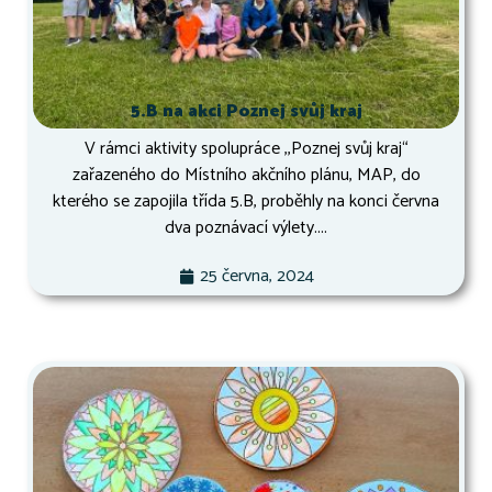
5.B na akci Poznej svůj kraj
V rámci aktivity spolupráce ,,Poznej svůj kraj“
zařazeného do Místního akčního plánu, MAP, do
kterého se zapojila třída 5.B, proběhly na konci června
dva poznávací výlety....
25 června, 2024