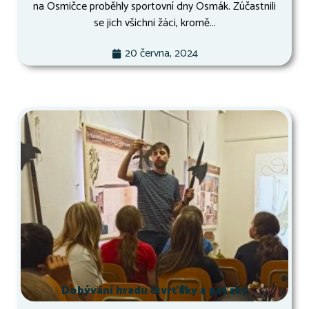
na Osmičce proběhly sportovní dny Osmák. Zúčastnili
se jich všichni žáci, kromě...
20 června, 2024
Dobývání hradu čtvrťáky a páťáky