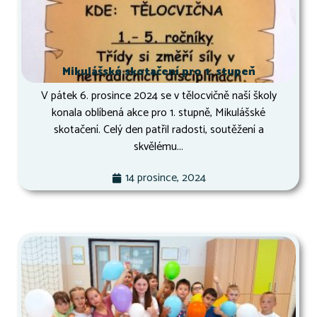
Mikulášské skotačení pro 1. stupeň
V pátek 6. prosince 2024 se v tělocvičně naší školy
konala oblíbená akce pro 1. stupně, Mikulášské
skotačení. Celý den patřil radosti, soutěžení a
skvělému...
14 prosince, 2024