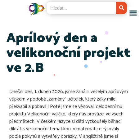
Aprílový den a
velikonoční projekt
ve 2.B
Dnešní den, 1. duben 2026, jsme zahájili veselým aprílovým
vtípkem v podobě „záměny“ učitelek, který žáky mile
překvapil a pobavil J Poté jsme se věnovali celodennímu
projektu Velikonoční vajíčko, který nás provázel ve všech
předmětech. V českém jazyce si děti vyzkoušely běhací
diktát s velikonoční tematikou, v matematice rýsovaly
podle pokynů a vytvářely obrázky. V angličtině jsme si