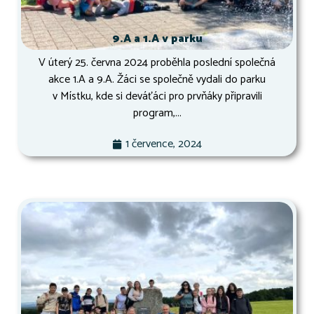
9.A a 1.A v parku
V úterý 25. června 2024 proběhla poslední společná
akce 1.A a 9.A. Žáci se společně vydali do parku
v Místku, kde si deváťáci pro prvňáky připravili
program,...
1 července, 2024