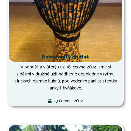
Bubnování v družině
V pondělí a v úterý 17. a 18. června 2024 jsme si
s dětmi v družině užili nádherné odpoledne v rytmu
afrických djembe bubnů, pod vedením paní asistentky
Hanky Hřivňákové....
23 června, 2024