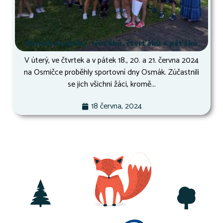
Osmák druháků, třeťáků, čtvrťáků a páťáků
V úterý, ve čtvrtek a v pátek 18., 20. a 21. června 2024
na Osmičce proběhly sportovní dny Osmák. Zúčastnili
se jich všichni žáci, kromě...
18 června, 2024