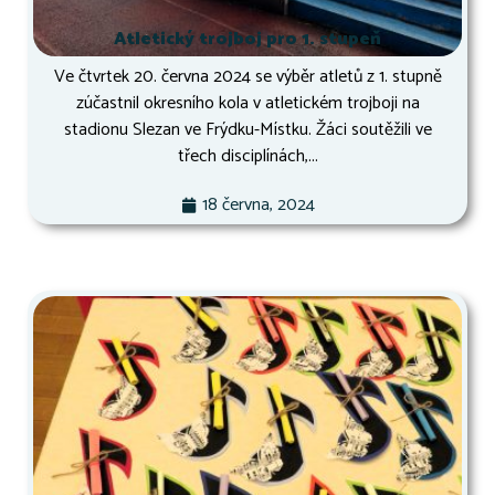
Atletický trojboj pro 1. stupeň
Ve čtvrtek 20. června 2024 se výběr atletů z 1. stupně
zúčastnil okresního kola v atletickém trojboji na
stadionu Slezan ve Frýdku-Místku. Žáci soutěžili ve
třech disciplínách,...
18 června, 2024