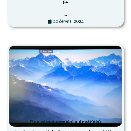
p4
...
22 června, 2024
Den zdraví osmáků a deváťáků