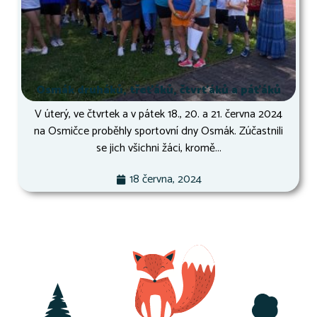
Osmák druháků, třeťáků, čtvrťáků a páťáků
V úterý, ve čtvrtek a v pátek 18., 20. a 21. června 2024
na Osmičce proběhly sportovní dny Osmák. Zúčastnili
se jich všichni žáci, kromě...
18 června, 2024