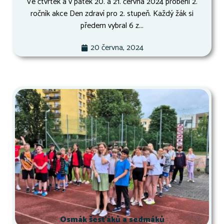
Ve čtvrtek a v pátek 20. a 21. června 2024 proběhl 2.
ročník akce Den zdraví pro 2. stupeň. Každý žák si
předem vybral 6 z...
20 června, 2024
Osmák šesťáků a sedmáků