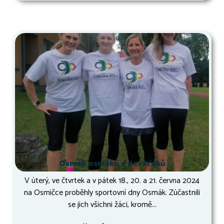
Osmák osmáků a deváťáků
V úterý, ve čtvrtek a v pátek 18., 20. a 21. června 2024
na Osmičce proběhly sportovní dny Osmák. Zúčastnili
se jich všichni žáci, kromě...