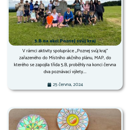
5.B na akci Poznej svůj kraj
V rámci aktivity spolupráce ,,Poznej svůj kraj“
zařazeného do Místního akčního plánu, MAP, do
kterého se zapojila třída 5.B, proběhly na konci června
dva poznávací výlety....
25 června, 2024