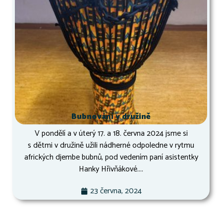
Bubnování v družině
V pondělí a v úterý 17. a 18. června 2024 jsme si
s dětmi v družině užili nádherné odpoledne v rytmu
afrických djembe bubnů, pod vedením paní asistentky
Hanky Hřivňákové....
23 června, 2024