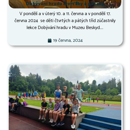
Dobývání hradu čtvrťáky a páťáky
V pondělí a v úterý 10. a 11. června a v pondělí 17.
června 2024 se děti čtvrtých a pátých tříd zúčastnily
lekce Dobývání hradu v Muzeu Beskyd....
19 června, 2024