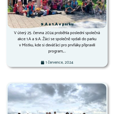
9.A a 1.A v parku
V úterý 25. června 2024 proběhla poslední společná
akce 1.A a 9.A. Žáci se společně vydali do parku
v Místku, kde si deváťáci pro prvňáky připravili
program,...
1 července, 2024