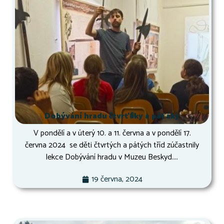
Dobývání hradu čtvrťáky a páťáky
V pondělí a v úterý 10. a 11. června a v pondělí 17.
června 2024 se děti čtvrtých a pátých tříd zúčastnily
lekce Dobývání hradu v Muzeu Beskyd....
19 června, 2024