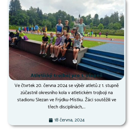
Atletický trojboj pro 1. stupeň
Ve čtvrtek 20. června 2024 se výběr atletů z 1. stupně
zúčastnil okresního kola v atletickém trojboji na
stadionu Slezan ve Frýdku-Místku. Žáci soutěžili ve
třech disciplínách,...
18 června, 2024