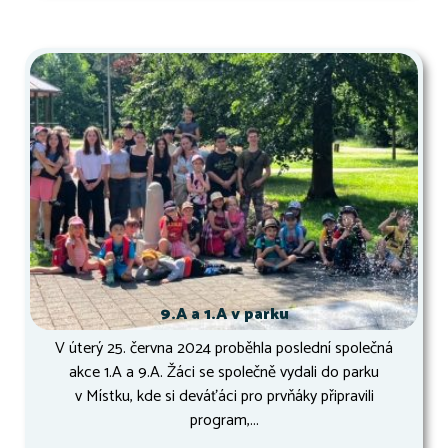
9.A a 1.A v parku
V úterý 25. června 2024 proběhla poslední společná
akce 1.A a 9.A. Žáci se společně vydali do parku
v Místku, kde si deváťáci pro prvňáky připravili
program,...