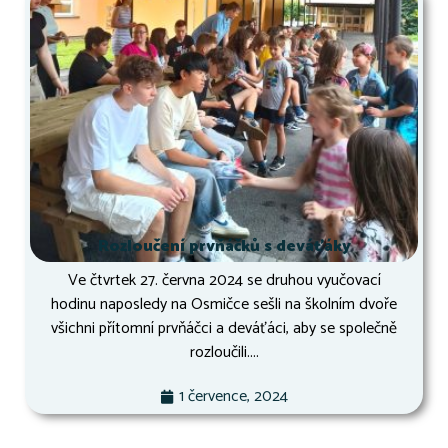
Rozloučení prvňáčků s deváťáky
Ve čtvrtek 27. června 2024 se druhou vyučovací
hodinu naposledy na Osmičce sešli na školním dvoře
všichni přítomní prvňáčci a deváťáci, aby se společně
rozloučili....
1 července, 2024