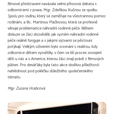
filmové představení navázala velmi přínosná debata s
odbornicemi z praxe, Mgr. Zdeňkou Kučnou ze spolku
Spolu pro rodinu
, který se zaměřuje na všestrannou pomoc
rodinám, a Bc. Martinou Plačkovou, která se profesně
věnuje problematice náhradní rodinné péče. Během
diskuze se žáci dozvěděli, jak systém náhradní rodinné
péče reálně funguje a s jakými výzvami se pěstouni
potýkají. Velkým oživením bylo srovnání s realitou, kdy
odbornice dětem vysvětlily, v čem se liší proces osvojení
dětí u nás a v Americe, kterou žáci znají právě z filmových
pláten. Pro deváťáky byla tato akce skvělou příležitostí
nahlédnout pod pokličku důležitého společenského
tématu.
Mgr. Zuzana Hrabcová