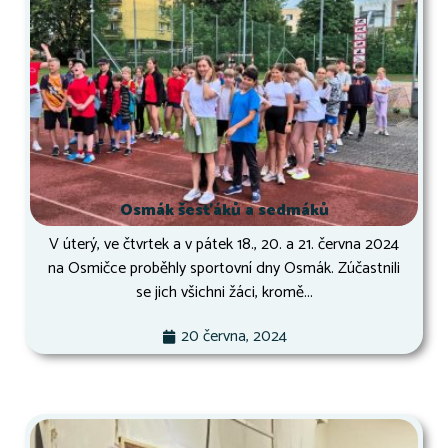
Osmák šesťáků a sedmáků
V úterý, ve čtvrtek a v pátek 18., 20. a 21. června 2024
na Osmičce proběhly sportovní dny Osmák. Zúčastnili
se jich všichni žáci, kromě...
20 června, 2024