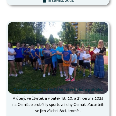
18 června, 2024
Osmák druháků, třeťáků, čtvrťáků a páťáků
V úterý, ve čtvrtek a v pátek 18., 20. a 21. června 2024
na Osmičce proběhly sportovní dny Osmák. Zúčastnili
se jich všichni žáci, kromě...