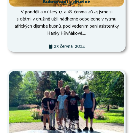
Bubnování v družině
V pondělí a v úterý 17. a 18. června 2024 jsme si
s dětmi v družině užili nádherné odpoledne v rytmu
afrických djembe bubnů, pod vedením paní asistentky
Hanky Hřivňákové....
23 června, 2024