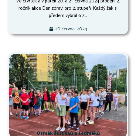
Ve čtvrtek a v pátek 20. a 21. června 2024 proběhl 2.
ročník akce Den zdraví pro 2. stupeň. Každý žák si
předem vybral 6 z...
20 června, 2024
Osmák šesťáků a sedmáků