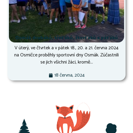
Osmák druháků, třeťáků, čtvrťáků a páťáků
V úterý, ve čtvrtek a v pátek 18., 20. a 21. června 2024
na Osmičce proběhly sportovní dny Osmák. Zúčastnili
se jich všichni žáci, kromě...
18 června, 2024