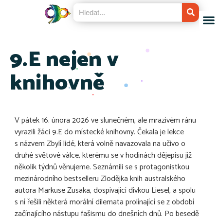
9.E nejen v
knihovně
V pátek 16. února 2026 ve slunečném, ale mrazivém ránu
vyrazili žáci 9.E do místecké knihovny. Čekala je lekce
s názvem Zbylí lidé, která volně navazovala na učivo o
druhé světové válce, kterému se v hodinách dějepisu již
několik týdnů věnujeme. Seznámili se s protagonistkou
mezinárodního bestselleru Zlodějka knih australského
autora Markuse Zusaka, dospívající dívkou Liesel, a spolu
s ní řešili některá morální dilemata prolínající se z období
začínajícího nástupu fašismu do dnešních dnů. Po besedě