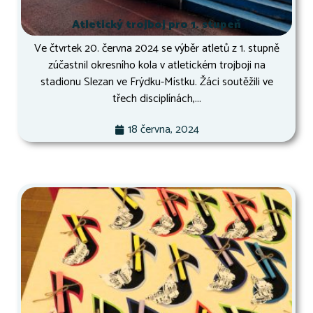
Atletický trojboj pro 1. stupeň
Ve čtvrtek 20. června 2024 se výběr atletů z 1. stupně
zúčastnil okresního kola v atletickém trojboji na
stadionu Slezan ve Frýdku-Místku. Žáci soutěžili ve
třech disciplínách,...
18 června, 2024