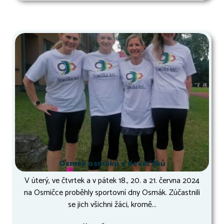
Osmák osmáků a deváťáků
V úterý, ve čtvrtek a v pátek 18., 20. a 21. června 2024
na Osmičce proběhly sportovní dny Osmák. Zúčastnili
se jich všichni žáci, kromě...