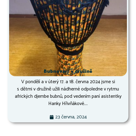
Bubnování v družině
V pondělí a v úterý 17. a 18. června 2024 jsme si
s dětmi v družině užili nádherné odpoledne v rytmu
afrických djembe bubnů, pod vedením paní asistentky
Hanky Hřivňákové....
23 června, 2024