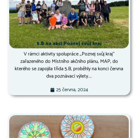
5.B na akci Poznej svůj kraj
V rámci aktivity spolupráce ,,Poznej svůj kraj“
zařazeného do Místního akčního plánu, MAP, do
kterého se zapojila třída 5.B, proběhly na konci června
dva poznávací výlety....
25 června, 2024