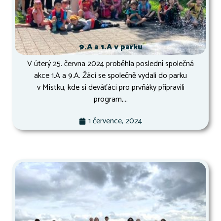
9.A a 1.A v parku
V úterý 25. června 2024 proběhla poslední společná
akce 1.A a 9.A. Žáci se společně vydali do parku
v Místku, kde si deváťáci pro prvňáky připravili
program,...
1 července, 2024