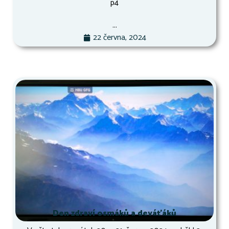
p4
...
22 června, 2024
Den zdraví osmáků a deváťáků