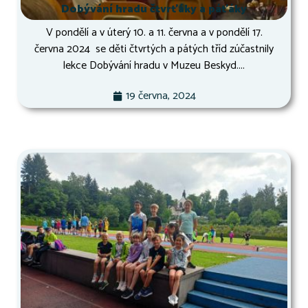
Dobývání hradu čtvrťáky a páťáky
V pondělí a v úterý 10. a 11. června a v pondělí 17.
června 2024 se děti čtvrtých a pátých tříd zúčastnily
lekce Dobývání hradu v Muzeu Beskyd....
19 června, 2024