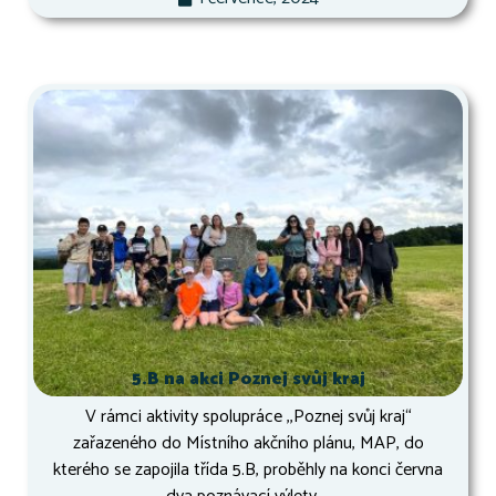
5.B na akci Poznej svůj kraj
V rámci aktivity spolupráce ,,Poznej svůj kraj“
zařazeného do Místního akčního plánu, MAP, do
kterého se zapojila třída 5.B, proběhly na konci června