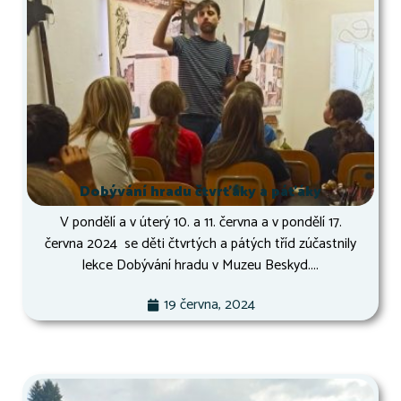
Dobývání hradu čtvrťáky a páťáky
V pondělí a v úterý 10. a 11. června a v pondělí 17.
června 2024 se děti čtvrtých a pátých tříd zúčastnily
lekce Dobývání hradu v Muzeu Beskyd....
19 června, 2024