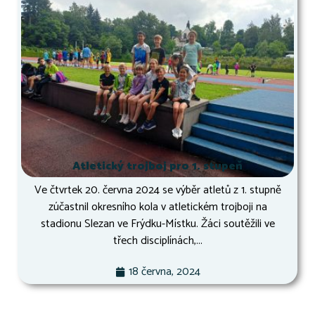
Atletický trojboj pro 1. stupeň
Ve čtvrtek 20. června 2024 se výběr atletů z 1. stupně
zúčastnil okresního kola v atletickém trojboji na
stadionu Slezan ve Frýdku-Místku. Žáci soutěžili ve
třech disciplínách,...
18 června, 2024