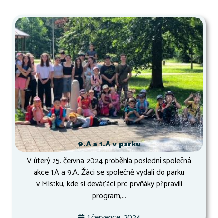
9.A a 1.A v parku
V úterý 25. června 2024 proběhla poslední společná
akce 1.A a 9.A. Žáci se společně vydali do parku
v Místku, kde si deváťáci pro prvňáky připravili
program,...
1 července, 2024