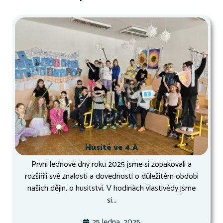
Husité ve 4.A
První lednové dny roku 2025 jsme si zopakovali a
rozšířili své znalosti a dovednosti o důležitém období
našich dějin, o husitství. V hodinách vlastivědy jsme
si...
25 ledna, 2025