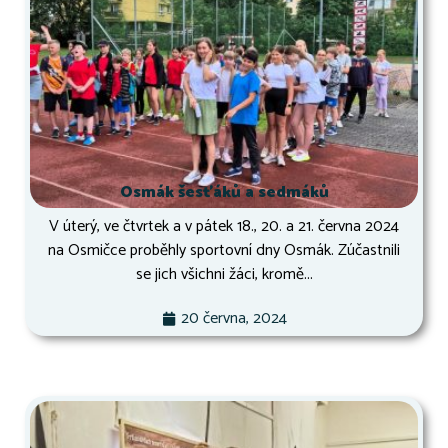
Osmák šesťáků a sedmáků
V úterý, ve čtvrtek a v pátek 18., 20. a 21. června 2024
na Osmičce proběhly sportovní dny Osmák. Zúčastnili
se jich všichni žáci, kromě...
20 června, 2024