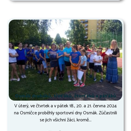
Osmák druháků, třeťáků, čtvrťáků a páťáků
V úterý, ve čtvrtek a v pátek 18., 20. a 21. června 2024
na Osmičce proběhly sportovní dny Osmák. Zúčastnili
se jich všichni žáci, kromě...