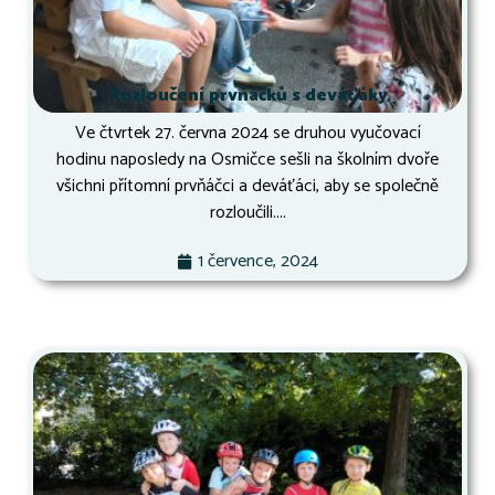
Rozloučení prvňáčků s deváťáky
Ve čtvrtek 27. června 2024 se druhou vyučovací
hodinu naposledy na Osmičce sešli na školním dvoře
všichni přítomní prvňáčci a deváťáci, aby se společně
rozloučili....
1 července, 2024