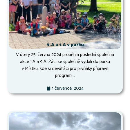
9.A a 1.A v parku
V úterý 25. června 2024 proběhla poslední společná
akce 1.A a 9.A. Žáci se společně vydali do parku
v Místku, kde si deváťáci pro prvňáky připravili
program,...
1 července, 2024