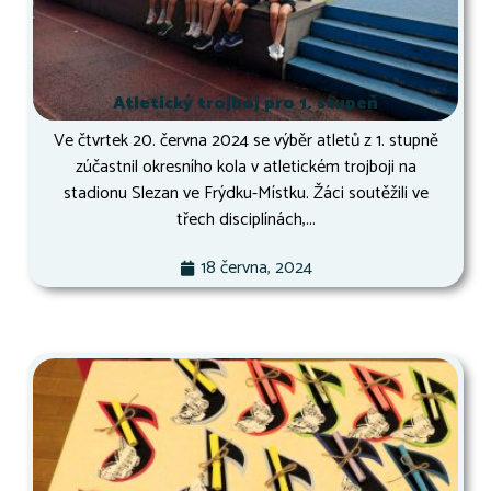
Atletický trojboj pro 1. stupeň
Ve čtvrtek 20. června 2024 se výběr atletů z 1. stupně
zúčastnil okresního kola v atletickém trojboji na
stadionu Slezan ve Frýdku-Místku. Žáci soutěžili ve
třech disciplínách,...
18 června, 2024