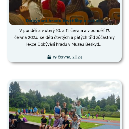
Dobývání hradu čtvrťáky a páťáky
V pondělí a v úterý 10. a 11. června a v pondělí 17.
června 2024 se děti čtvrtých a pátých tříd zúčastnily
lekce Dobývání hradu v Muzeu Beskyd....
19 června, 2024