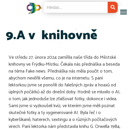
9.A v knihovně
Ve středu 27. února 2024 zamířila naše třída do Městské
knihovny ve Frýdku-Místku. Čekala nás přednáška a beseda
na téma Fake news. Přednáška nás měla poučit o tom,
abychom nevěřili všemu, co je na internetu. S paní
lektorkou jsme se ponořili do falešných zpráv a hoaxů od
úplných počátků až do dnešní doby. Hodně se mluvilo o AI,
o tom, jak jednoduše lze zfalšovat fotky, dokonce i videa.
Sami jsme si vyzkoušeli kvíz, ve kterém jsme měli poznat
skutečné fotky a ty vygenerované AI. Byla řeč i o
kyberšikaně, haterech, sextingu a o různých počítačových
virech. Paní lektorka nám představila knihu G. Orwella 1984,