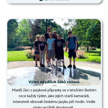
Výlet mladších žáků cizinců
Mladší žáci z jazykové přípravky se v letošním školním
roce každý týden, jako jejich starší kamarádi,
intenzivně věnovali českému jazyku pět hodin. Vedle
výuky ve třídě absolvovali...