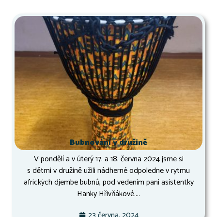
Bubnování v družině
V pondělí a v úterý 17. a 18. června 2024 jsme si
s dětmi v družině užili nádherné odpoledne v rytmu
afrických djembe bubnů, pod vedením paní asistentky
Hanky Hřivňákové....
23 června, 2024