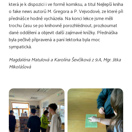
která je k dispozici i ve formě komiksu, a titul Nejlepší kniha
o fake news autorů M. Gregora a P. Vejvodové, ze které při
přednášce hodně vycházela. Na konci lekce jsme měli
trochu času se po knihovně porozhlédnout, prozkoumat
dané oddělení a objevit další zajímavé knížky. Přednáška
byla pečlivě připravená a paní lektorka byla moc
sympatická.
Magdaléna Matulová a Karolína Ševčíková z 9.A, Mgr. Jitka
Mikolášová