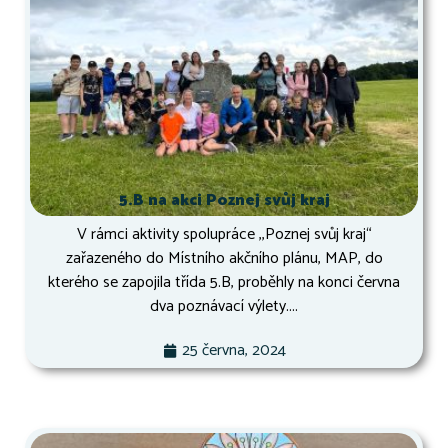
5.B na akci Poznej svůj kraj
V rámci aktivity spolupráce ,,Poznej svůj kraj“
zařazeného do Místního akčního plánu, MAP, do
kterého se zapojila třída 5.B, proběhly na konci června
dva poznávací výlety....
25 června, 2024