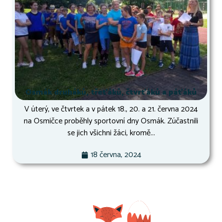
Osmák druháků, třeťáků, čtvrťáků a páťáků
V úterý, ve čtvrtek a v pátek 18., 20. a 21. června 2024
na Osmičce proběhly sportovní dny Osmák. Zúčastnili
se jich všichni žáci, kromě...
18 června, 2024