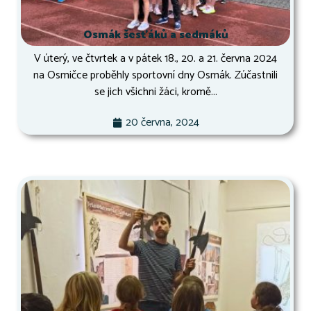
Osmák šesťáků a sedmáků
V úterý, ve čtvrtek a v pátek 18., 20. a 21. června 2024
na Osmičce proběhly sportovní dny Osmák. Zúčastnili
se jich všichni žáci, kromě...
20 června, 2024