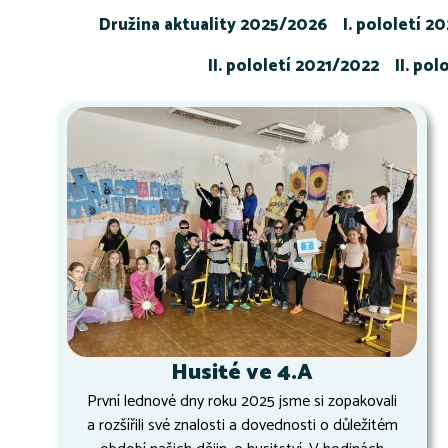
Družina aktuality 2025/2026
I. pololetí 2
II. pololetí 2021/2022
II. po
Husité ve 4.A
První lednové dny roku 2025 jsme si zopakovali
a rozšířili své znalosti a dovednosti o důležitém