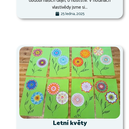
období našich dějin, o husitství. V hodinách
vlastivědy jsme si...
25 ledna, 2025
Letní květy