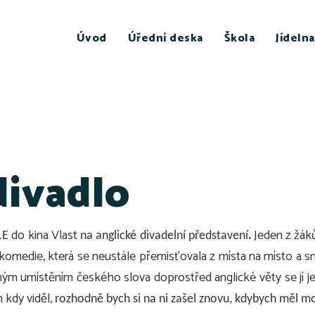
Úvod
Úřední deska
Škola
Jídelna
divadlo
do kina Vlast
.
Jeden z žáků
.E
na anglické divadelní představení
medie, která se neustále přemisťovala z místa na místo a sn
pným umístěním českého slova doprostřed anglické věty se jí j
m kdy viděl,
rozhodně bych si na ni zašel znovu, kdybych měl m