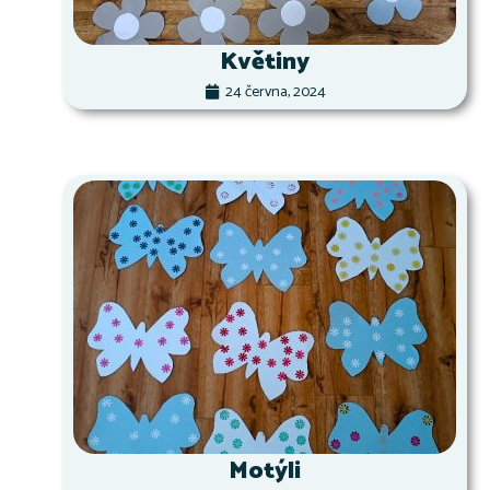
Květiny
24 června, 2024
Motýli