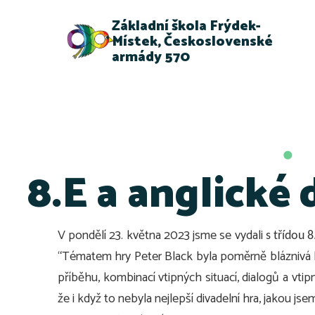
Základní škola Frýdek-
Místek, Československé
armády 570
8.E a anglické 
V pondělí 23. května 2023 jsme se vydali
s třídou 8
“Tématem hry Peter Black byla poměrně bláznivá ko
příběhu, kombinací vtipných situací, dialogů a vti
že i když to nebyla nejlepší divadelní hra, jakou jse