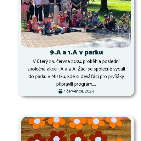
9.A a 1.A v parku
V úterý 25. června 2024 proběhla poslední
společná akce 1.A a 9.A. Žáci se společně vydali
do parku v Místku, kde si deváťáci pro prvňáky
připravili program,...
1 července, 2024