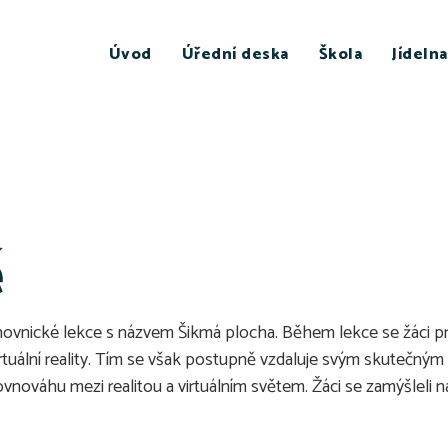
Úvod
Úřední deska
Škola
Jídelna
ě
nihovnické lekce s názvem Šikmá plocha. Během lekce se žáci p
virtuální reality. Tím se však postupně vzdaluje svým skutečný
ovnováhu mezi realitou a virtuálním světem. Žáci se zamýšleli n