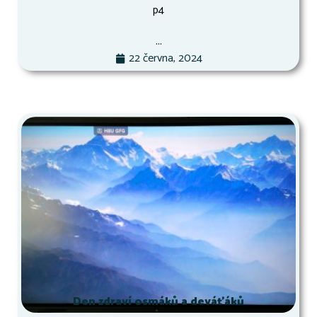
p4
...
22 června, 2024
Den zdraví osmáků a deváťáků