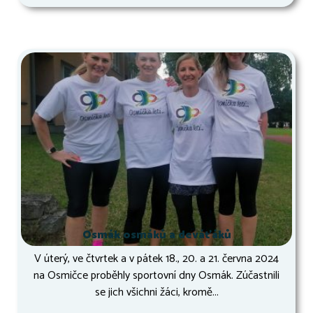
Osmák osmáků a deváťáků
V úterý, ve čtvrtek a v pátek 18., 20. a 21. června 2024
na Osmičce proběhly sportovní dny Osmák. Zúčastnili
se jich všichni žáci, kromě...