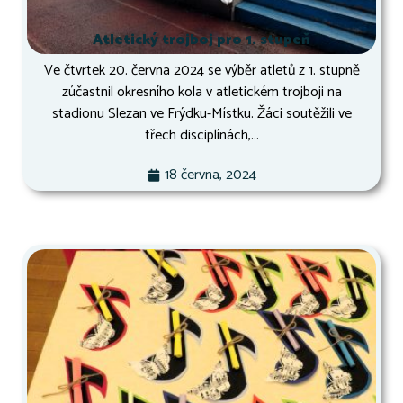
Atletický trojboj pro 1. stupeň
Ve čtvrtek 20. června 2024 se výběr atletů z 1. stupně
zúčastnil okresního kola v atletickém trojboji na
stadionu Slezan ve Frýdku-Místku. Žáci soutěžili ve
třech disciplínách,...
18 června, 2024