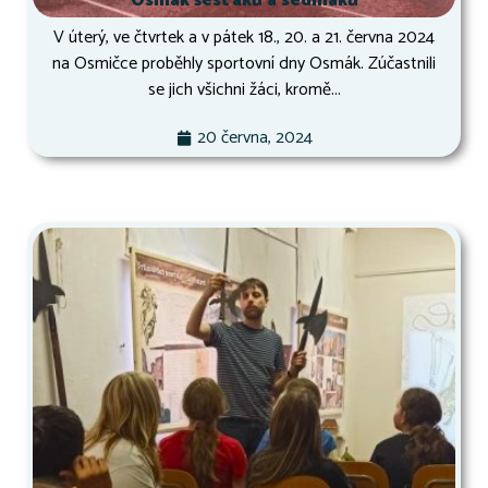
Osmák šesťáků a sedmáků
V úterý, ve čtvrtek a v pátek 18., 20. a 21. června 2024
na Osmičce proběhly sportovní dny Osmák. Zúčastnili
se jich všichni žáci, kromě...
20 června, 2024