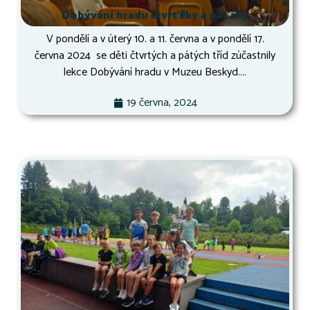
Dobývání hradu čtvrťáky a páťáky
V pondělí a v úterý 10. a 11. června a v pondělí 17.
června 2024 se děti čtvrtých a pátých tříd zúčastnily
lekce Dobývání hradu v Muzeu Beskyd....
19 června, 2024