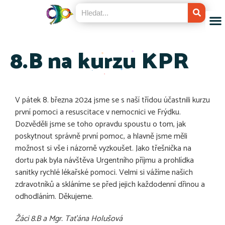
8.B na kurzu KPR
V pátek 8. března 2024 jsme se s naší třídou účastnili kurzu
první pomoci a resuscitace v nemocnici ve Frýdku.
Dozvěděli jsme se toho opravdu spoustu o tom, jak
poskytnout správně první pomoc, a hlavně jsme měli
možnost si vše i názorně vyzkoušet. Jako třešnička na
dortu pak byla návštěva Urgentního příjmu a prohlídka
sanitky rychlé lékařské pomoci. Velmi si vážíme našich
zdravotníků a skláníme se před jejich každodenní dřinou a
odhodláním. Děkujeme.
Žáci 8.B a
Mgr. Taťána Holušová