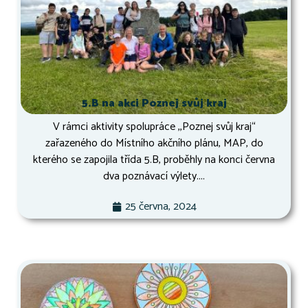
5.B na akci Poznej svůj kraj
V rámci aktivity spolupráce ,,Poznej svůj kraj“
zařazeného do Místního akčního plánu, MAP, do
kterého se zapojila třída 5.B, proběhly na konci června
dva poznávací výlety....
25 června, 2024