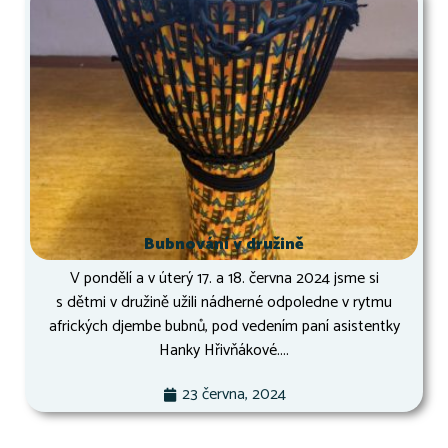
Bubnování v družině
V pondělí a v úterý 17. a 18. června 2024 jsme si
s dětmi v družině užili nádherné odpoledne v rytmu
afrických djembe bubnů, pod vedením paní asistentky
Hanky Hřivňákové....
23 června, 2024