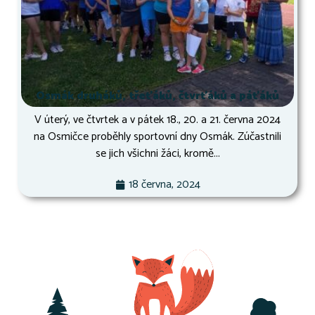
Osmák druháků, třeťáků, čtvrťáků a páťáků
V úterý, ve čtvrtek a v pátek 18., 20. a 21. června 2024
na Osmičce proběhly sportovní dny Osmák. Zúčastnili
se jich všichni žáci, kromě...
18 června, 2024