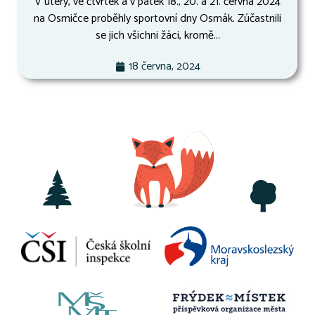
V úterý, ve čtvrtek a v pátek 18., 20. a 21. června 2024
na Osmičce proběhly sportovní dny Osmák. Zúčastnili
se jich všichni žáci, kromě...
18 června, 2024