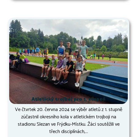
Atletický trojboj pro 1. stupeň
Ve čtvrtek 20. června 2024 se výběr atletů z 1. stupně
zúčastnil okresního kola v atletickém trojboji na
stadionu Slezan ve Frýdku-Místku. Žáci soutěžili ve
třech disciplínách,...