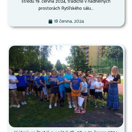
středu 19. června 2024, tradičně v nádherných
prostorách Rytířského sálu...
18 června, 2024
Osmák druháků, třeťáků, čtvrťáků a páťáků