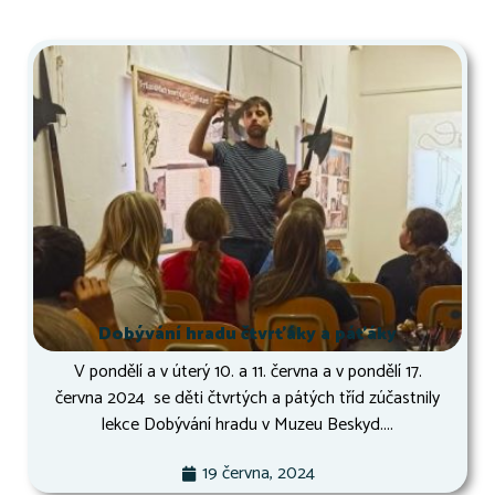
Dobývání hradu čtvrťáky a páťáky
V pondělí a v úterý 10. a 11. června a v pondělí 17.
června 2024 se děti čtvrtých a pátých tříd zúčastnily
lekce Dobývání hradu v Muzeu Beskyd....
19 června, 2024