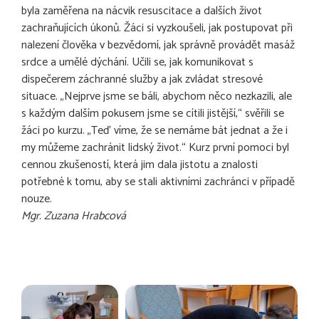
byla zaměřena na nácvik resuscitace a dalších život
zachraňujících úkonů. Žáci si vyzkoušeli, jak postupovat při
nalezení člověka v bezvědomí, jak správně provádět masáž
srdce a umělé dýchání. Učili se, jak komunikovat s
dispečerem záchranné služby a jak zvládat stresové
situace. „Nejprve jsme se báli, abychom něco nezkazili, ale
s každým dalším pokusem jsme se cítili jistější,“ svěřili se
žáci po kurzu. „Teď víme, že se nemáme bát jednat a že i
my můžeme zachránit lidský život.“ Kurz první pomoci byl
cennou zkušeností, která jim dala jistotu a znalosti
potřebné k tomu, aby se stali aktivními zachránci v případě
nouze.
Mgr. Zuzana Hrabcová