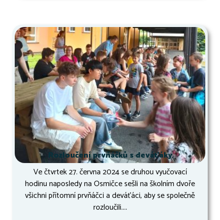
Rozloučení prvňáčků s deváťáky
Ve čtvrtek 27. června 2024 se druhou vyučovací
hodinu naposledy na Osmičce sešli na školním dvoře
všichni přítomní prvňáčci a deváťáci, aby se společně
rozloučili....