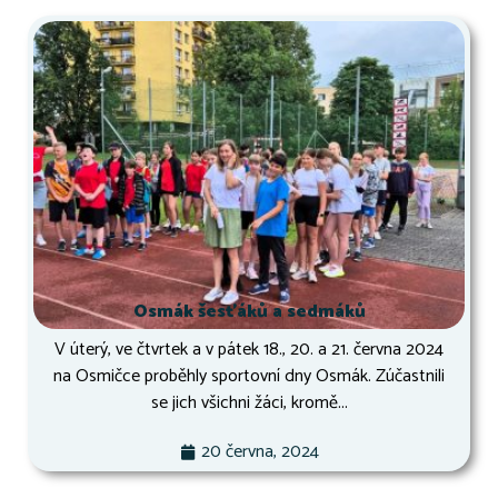
Osmák šesťáků a sedmáků
V úterý, ve čtvrtek a v pátek 18., 20. a 21. června 2024
na Osmičce proběhly sportovní dny Osmák. Zúčastnili
se jich všichni žáci, kromě...
20 června, 2024