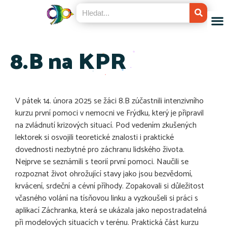
8.B na KPR
V pátek 14. února 2025 se žáci 8.B zúčastnili intenzivního
kurzu první pomoci v nemocni ve Frýdku, který je připravil
na zvládnutí krizových situací. Pod vedením zkušených
lektorek si osvojili teoretické znalosti i praktické
dovednosti nezbytné pro záchranu lidského života.
Nejprve se seznámili s teorií první pomoci. Naučili se
rozpoznat život ohrožující stavy jako jsou bezvědomí,
krvácení, srdeční a cévní příhody. Zopakovali si důležitost
včasného volání na tísňovou linku a vyzkoušeli si práci s
aplikací Záchranka, která se ukázala jako nepostradatelná
při modelových situacích v terénu. Praktická část kurzu