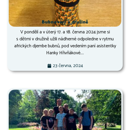
Bubnování v družině
V pondělí a v úterý 17. a 18. června 2024 jsme si
s dětmi v družině užili nádherné odpoledne v rytmu
afrických djembe bubnů, pod vedením paní asistentky
Hanky Hřivňákové....
23 června, 2024