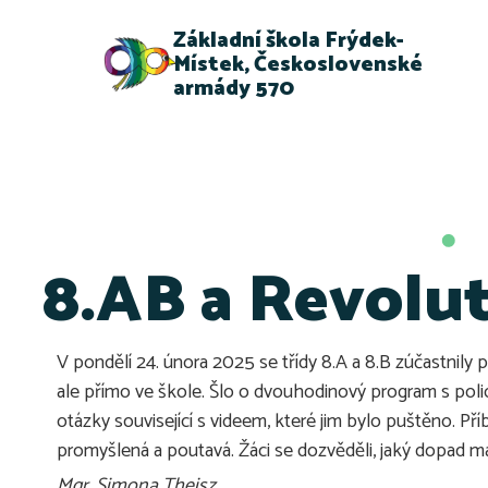
Základní škola Frýdek-
Místek, Československé
armády 570
8.AB a Revolut
V pondělí 24. února 2025 se třídy 8.A a 8.B zúčastnily
ale přímo ve škole. Šlo o dvouhodinový program s polic
otázky související s videem, které jim bylo puštěno. Př
promyšlená a poutavá. Žáci se dozvěděli, jaký dopad ma
Mgr. Simona Theisz