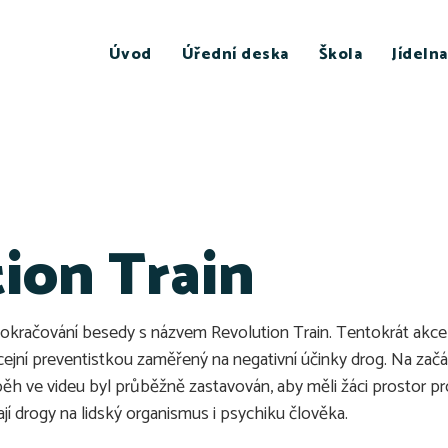
Úvod
Úřední deska
Škola
Jídelna
ion Train
 pokračování besedy s názvem Revolution Train. Tentokrát akce
ejní preventistkou zaměřený na negativní účinky drog. Na začátk
íběh ve videu byl průběžně zastavován, aby měli žáci prostor p
jí drogy na lidský organismus i psychiku člověka.