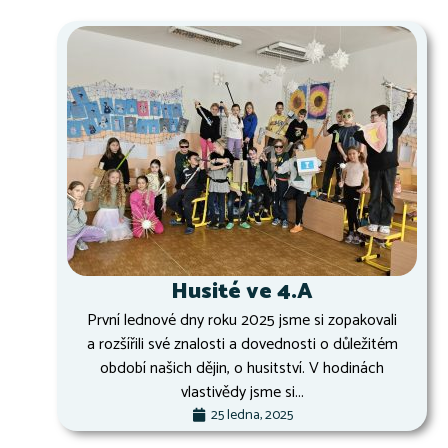
Husité ve 4.A
První lednové dny roku 2025 jsme si zopakovali
a rozšířili své znalosti a dovednosti o důležitém
období našich dějin, o husitství. V hodinách
vlastivědy jsme si...
25 ledna, 2025