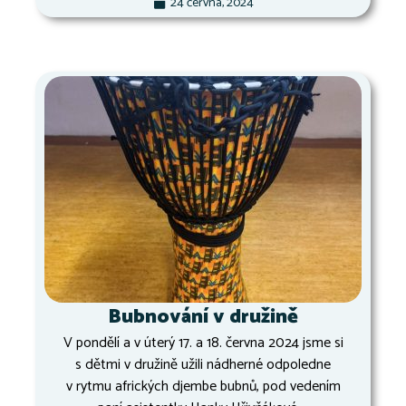
24 června, 2024
Bubnování v družině
V pondělí a v úterý 17. a 18. června 2024 jsme si
s dětmi v družině užili nádherné odpoledne
v rytmu afrických djembe bubnů, pod vedením