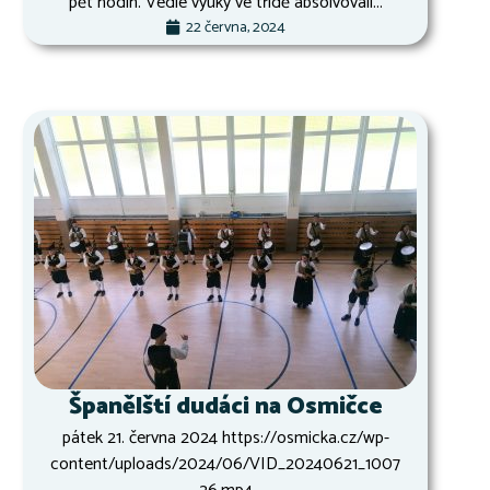
pět hodin. Vedle výuky ve třídě absolvovali...
22 června, 2024
Španělští dudáci na Osmičce
pátek 21. června 2024 https://osmicka.cz/wp-
content/uploads/2024/06/VID_20240621_1007