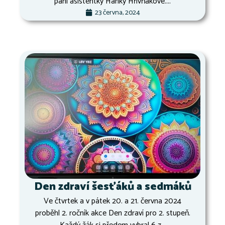
paní asistentky Hanky Hřivňákové....
23 června, 2024
Den zdraví šesťáků a sedmáků
Ve čtvrtek a v pátek 20. a 21. června 2024
proběhl 2. ročník akce Den zdraví pro 2. stupeň.