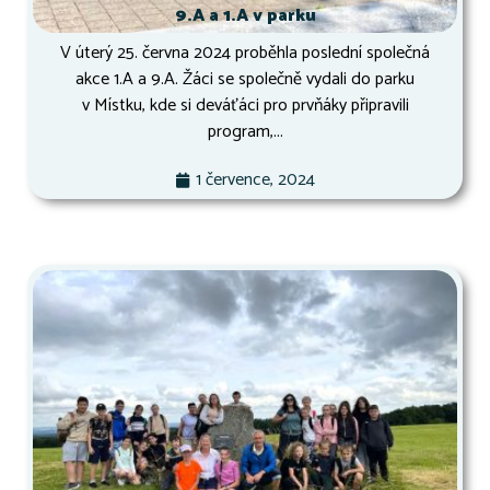
9.A a 1.A v parku
V úterý 25. června 2024 proběhla poslední společná
akce 1.A a 9.A. Žáci se společně vydali do parku
v Místku, kde si deváťáci pro prvňáky připravili
program,...
1 července, 2024