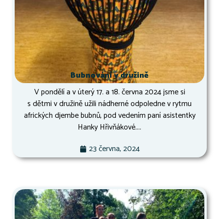
Bubnování v družině
V pondělí a v úterý 17. a 18. června 2024 jsme si
s dětmi v družině užili nádherné odpoledne v rytmu
afrických djembe bubnů, pod vedením paní asistentky
Hanky Hřivňákové....
23 června, 2024