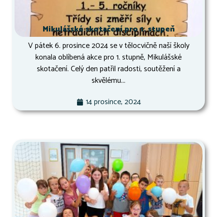
Mikulášské skotačení pro 1. stupeň
V pátek 6. prosince 2024 se v tělocvičně naší školy
konala oblíbená akce pro 1. stupně, Mikulášské
skotačení. Celý den patřil radosti, soutěžení a
skvělému...
14 prosince, 2024