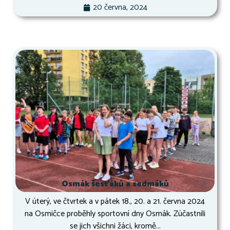
20 června, 2024
Osmák šesťáků a sedmáků
V úterý, ve čtvrtek a v pátek 18., 20. a 21. června 2024
na Osmičce proběhly sportovní dny Osmák. Zúčastnili
se jich všichni žáci, kromě...