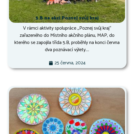
5.B na akci Poznej svůj kraj
V rámci aktivity spolupráce ,,Poznej svůj kraj“
zařazeného do Místního akčního plánu, MAP, do
kterého se zapojila třída 5.B, proběhly na konci června
dva poznávací výlety....
25 června, 2024