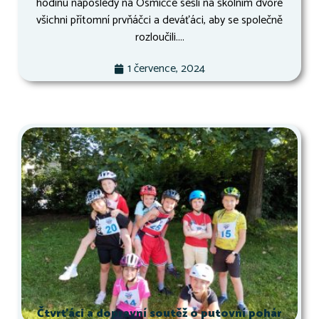
hodinu naposledy na Osmičce sešli na školním dvoře
všichni přítomní prvňáčci a deváťáci, aby se společně
rozloučili....
1 července, 2024
Čtvrťáci a dopravní soutěž o putovní pohár