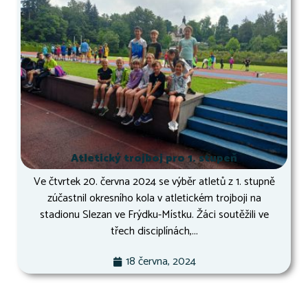
Atletický trojboj pro 1. stupeň
Ve čtvrtek 20. června 2024 se výběr atletů z 1. stupně
zúčastnil okresního kola v atletickém trojboji na
stadionu Slezan ve Frýdku-Místku. Žáci soutěžili ve
třech disciplínách,...
18 června, 2024