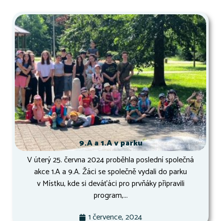
9.A a 1.A v parku
V úterý 25. června 2024 proběhla poslední společná
akce 1.A a 9.A. Žáci se společně vydali do parku
v Místku, kde si deváťáci pro prvňáky připravili
program,...
1 července, 2024