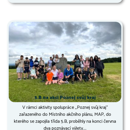
5.B na akci Poznej svůj kraj
V rámci aktivity spolupráce ,,Poznej svůj kraj“
zařazeného do Místního akčního plánu, MAP, do
kterého se zapojila třída 5.B, proběhly na konci června
dva poznávací výlety....