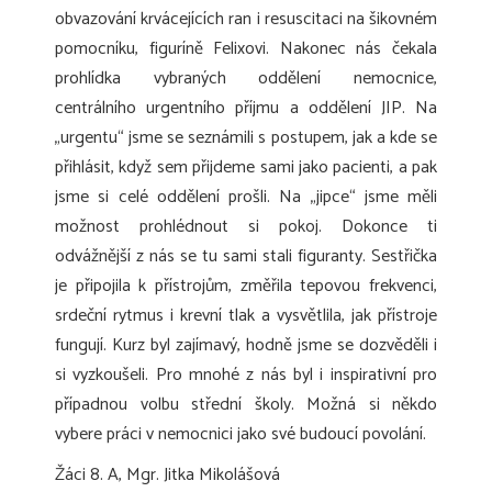
obvazování krvácejících ran i resuscitaci na šikovném
pomocníku, figuríně Felixovi. Nakonec nás čekala
prohlídka vybraných oddělení nemocnice,
centrálního urgentního příjmu a oddělení JIP. Na
„urgentu“ jsme se seznámili s postupem, jak a kde se
přihlásit, když sem přijdeme sami jako pacienti, a pak
jsme si celé oddělení prošli. Na „jipce“ jsme měli
možnost prohlédnout si pokoj. Dokonce ti
odvážnější z nás se tu sami stali figuranty. Sestřička
je připojila k přístrojům, změřila tepovou frekvenci,
srdeční rytmus i krevní tlak a vysvětlila, jak přístroje
fungují. Kurz byl zajímavý, hodně jsme se dozvěděli i
si vyzkoušeli. Pro mnohé z nás byl i inspirativní pro
případnou volbu střední školy. Možná si někdo
vybere práci v nemocnici jako své budoucí povolání.
Žáci 8. A, Mgr. Jitka Mikolášová