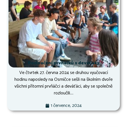
Rozloučení prvňáčků s deváťáky
Ve čtvrtek 27. června 2024 se druhou vyučovací
hodinu naposledy na Osmičce sešli na školním dvoře
všichni přítomní prvňáčci a deváťáci, aby se společně
rozloučili....
1 července, 2024