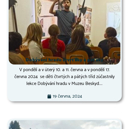
Dobývání hradu čtvrťáky a páťáky
V pondělí a v úterý 10. a 11. června a v pondělí 17.
června 2024 se děti čtvrtých a pátých tříd zúčastnily
lekce Dobývání hradu v Muzeu Beskyd....
19 června, 2024