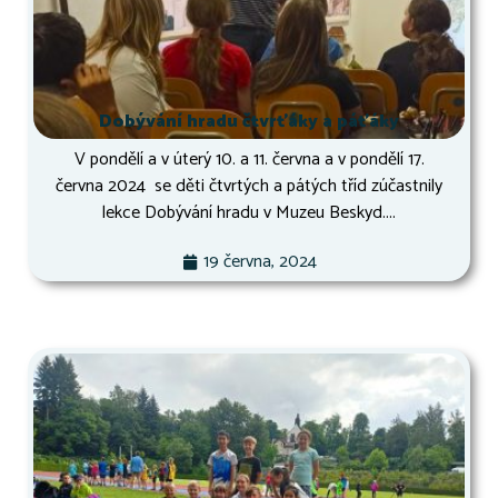
Dobývání hradu čtvrťáky a páťáky
V pondělí a v úterý 10. a 11. června a v pondělí 17.
června 2024 se děti čtvrtých a pátých tříd zúčastnily
lekce Dobývání hradu v Muzeu Beskyd....
19 června, 2024