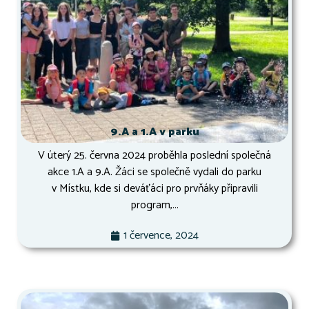
9.A a 1.A v parku
V úterý 25. června 2024 proběhla poslední společná
akce 1.A a 9.A. Žáci se společně vydali do parku
v Místku, kde si deváťáci pro prvňáky připravili
program,...
1 července, 2024