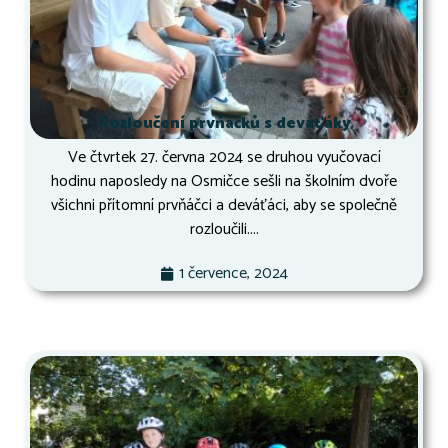
Rozloučení prvňáčků s deváťáky
Ve čtvrtek 27. června 2024 se druhou vyučovací
hodinu naposledy na Osmičce sešli na školním dvoře
všichni přítomní prvňáčci a deváťáci, aby se společně
rozloučili....
1 července, 2024