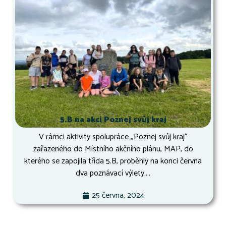
5.B na akci Poznej svůj kraj
V rámci aktivity spolupráce ,,Poznej svůj kraj“
zařazeného do Místního akčního plánu, MAP, do
kterého se zapojila třída 5.B, proběhly na konci června
dva poznávací výlety....
25 června, 2024