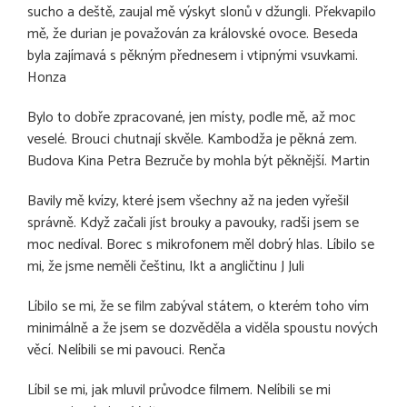
sucho a deště, zaujal mě výskyt slonů v džungli. Překvapilo
mě, že durian je považován za královské ovoce. Beseda
byla zajímavá s pěkným přednesem i vtipnými vsuvkami.
Honza
Bylo to dobře zpracované, jen místy, podle mě, až moc
veselé. Brouci chutnají skvěle. Kambodža je pěkná zem.
Budova Kina Petra Bezruče by mohla být pěknější. Martin
Bavily mě kvízy, které jsem všechny až na jeden vyřešil
správně. Když začali jíst brouky a pavouky, radši jsem se
moc nedíval. Borec s mikrofonem měl dobrý hlas. Líbilo se
mi, že jsme neměli češtinu, Ikt a angličtinu J Juli
Líbilo se mi, že se film zabýval státem, o kterém toho vím
minimálně a že jsem se dozvěděla a viděla spoustu nových
věcí. Nelíbili se mi pavouci. Renča
Líbil se mi, jak mluvil průvodce filmem. Nelíbili se mi