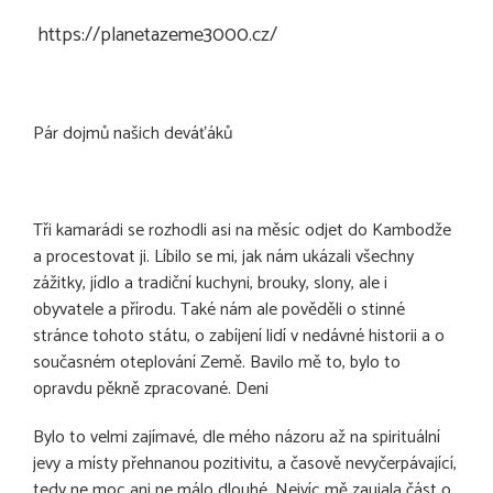
https://planetazeme3000.cz/
Pár dojmů našich deváťáků
Tři kamarádi se rozhodli asi na měsíc odjet do Kambodže
a procestovat ji. Líbilo se mi, jak nám ukázali všechny
zážitky, jídlo a tradiční kuchyni, brouky, slony, ale i
obyvatele a přírodu. Také nám ale pověděli o stinné
stránce tohoto státu, o zabíjení lidí v nedávné historii a o
současném oteplování Země. Bavilo mě to, bylo to
opravdu pěkně zpracované. Deni
Bylo to velmi zajímavé, dle mého názoru až na spirituální
jevy a místy přehnanou pozitivitu, a časově nevyčerpávající,
tedy ne moc ani ne málo dlouhé. Nejvíc mě zaujala část o