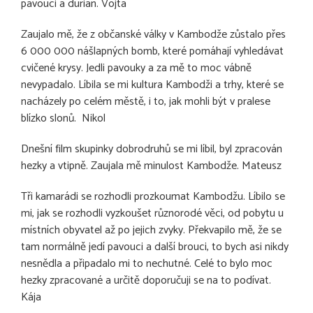
pavouci a durian. Vojta
Zaujalo mě, že z občanské války v Kambodže zůstalo přes
6 000 000 nášlapných bomb, které pomáhají vyhledávat
cvičené krysy. Jedli pavouky a za mě to moc vábně
nevypadalo. Líbila se mi kultura Kambodži a trhy, které se
nacházely po celém městě, i to, jak mohli být v pralese
blízko slonů. Nikol
Dnešní film skupinky dobrodruhů se mi líbil, byl zpracován
hezky a vtipně. Zaujala mě minulost Kambodže. Mateusz
Tři kamarádi se rozhodli prozkoumat Kambodžu. Líbilo se
mi, jak se rozhodli vyzkoušet různorodé věci, od pobytu u
místních obyvatel až po jejich zvyky. Překvapilo mě, že se
tam normálně jedí pavouci a další brouci, to bych asi nikdy
nesnědla a připadalo mi to nechutné. Celé to bylo moc
hezky zpracované a určitě doporučuji se na to podívat.
Kája