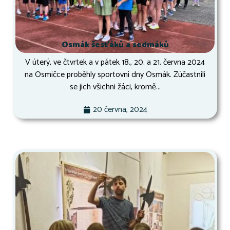
Osmák šesťáků a sedmáků
V úterý, ve čtvrtek a v pátek 18., 20. a 21. června 2024
na Osmičce proběhly sportovní dny Osmák. Zúčastnili
se jich všichni žáci, kromě...
20 června, 2024