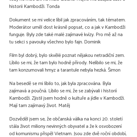
historii Kambodži. Tonda
Dokument se mi velice líbil jak zpracováním, tak tématem.
Moderátor uměl dost krásně popsat, co a jak v Kambodži
funguje. Byly zde také malé zajímavé kvízy. Pro mě až na
tu sekci s pavouky všechno bylo fajn. Dominik
Film byl dobrý, bylo skvělé poznat nějakou netradiční zem.
Líbilo se mi, že tam bylo hodně přírody. Nelíbilo se mi, že
tam konzumovali hmyz a tarantule nebyla hezká. Šimon
Na besedě se mi líbilo to, jak byla zpracována. Byla
zajímavá a poučná. Líbilo se mi, že se zabývali i historií
Kambodži. Zjistil jsem hodně o kultuře a jídle v Kambodži.
Mají tam zajímavý život. Matěj
Dozvěděl jsem se, že občanská válka na konci 20. století
stála život miliony nevinných obyvatel a že k osvobození
od komunismu přispěl Vietnam. Jsou zde dvě roční období,