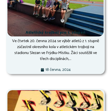
Atletický trojboj pro 1. stupeň
Ve čtvrtek 20. června 2024 se výběr atletů z 1. stupně
zúčastnil okresního kola v atletickém trojboji na
stadionu Slezan ve Frýdku-Místku. Žáci soutěžili ve
třech disciplínách,...
18 června, 2024