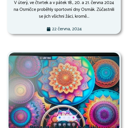
V úterý, ve čtvrtek a v pátek 18., 20. a 21. června 2024
na Osmičce proběhly sportovní dny Osmák. Zúčastnili
se jich všichni žáci, kromě...
22 června, 2024
Den zdraví šesťáků a sedmáků