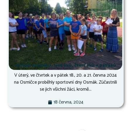
Osmák druháků, třeťáků, čtvrťáků a páťáků
V úterý, ve čtvrtek a v pátek 18., 20. a 21. června 2024
na Osmičce proběhly sportovní dny Osmák. Zúčastnili
se jich všichni žáci, kromě...
18 června, 2024