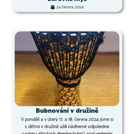
24 června, 2024
Bubnování v družině
V pondělí a v úterý 17. a 18. června 2024 jsme si
s dětmi v družině užili nádherné odpoledne
v rytmu afrických djembe bubnů, pod vedením