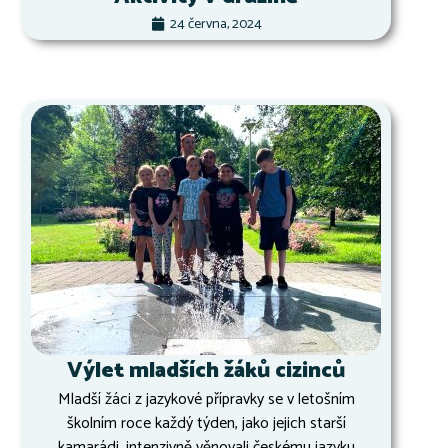
24 června, 2024
Výlet mladších žáků cizinců
Mladší žáci z jazykové přípravky se v letošním
školním roce každý týden, jako jejich starší
kamarádi, intenzivně věnovali českému jazyku