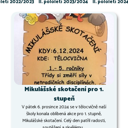
loletí 2022/2023
II. pololetí 2023/2024
II. pololetí 20
Mikulášské skotačení pro 1.
stupeň
V pátek 6. prosince 2024 se v tělocvičně naší
školy konala oblíbená akce pro 1. stupně,
Mikulášské skotačení. Celý den patřil radosti,
soutěžení a skvělému...