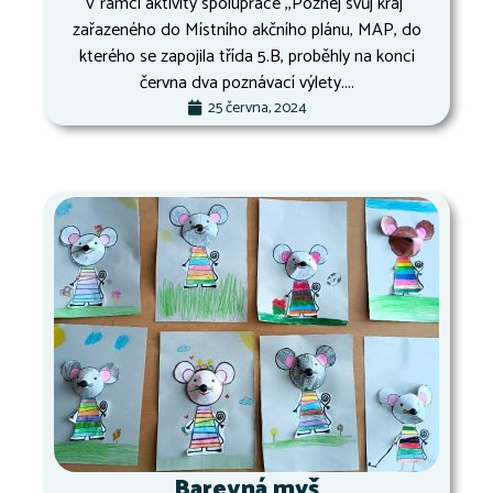
V rámci aktivity spolupráce ,,Poznej svůj kraj“
zařazeného do Místního akčního plánu, MAP, do
kterého se zapojila třída 5.B, proběhly na konci
června dva poznávací výlety....
25 června, 2024
Barevná myš