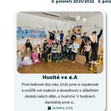
II. pololetí 2021/2022
II. po
Husité ve 4.A
První lednové dny roku 2025 jsme si zopakovali
a rozšířili své znalosti a dovednosti o důležitém
období našich dějin, o husitství. V hodinách
vlastivědy jsme si...
25 ledna, 2025