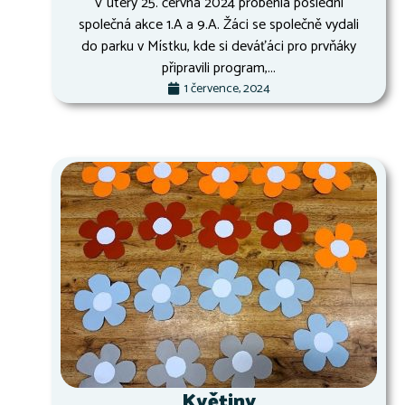
V úterý 25. června 2024 proběhla poslední
společná akce 1.A a 9.A. Žáci se společně vydali
do parku v Místku, kde si deváťáci pro prvňáky
připravili program,...
1 července, 2024
Květiny