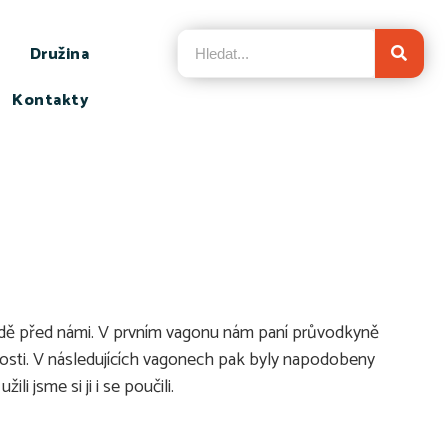
Družina
Kontakty
a řadě před námi. V prvním vagonu nám paní průvodkyně
čnosti. V následujících vagonech pak byly napodobeny
i jsme si ji i se poučili.