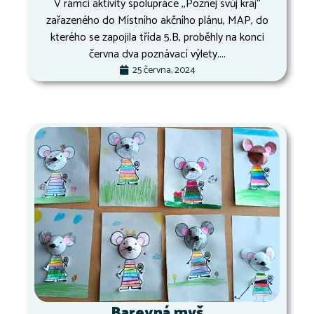
V rámci aktivity spolupráce ,,Poznej svůj kraj“
zařazeného do Místního akčního plánu, MAP, do
kterého se zapojila třída 5.B, proběhly na konci
června dva poznávací výlety....
25 června, 2024
Barevná myš