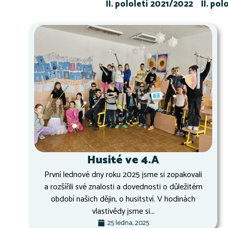
II. pololetí 2021/2022
II. po
Husité ve 4.A
První lednové dny roku 2025 jsme si zopakovali
a rozšířili své znalosti a dovednosti o důležitém
období našich dějin, o husitství. V hodinách
vlastivědy jsme si...
25 ledna, 2025