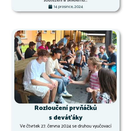
soutěžení a skvělému...
14 prosince, 2024
Rozloučení prvňáčků
s deváťáky
Ve čtvrtek 27. června 2024 se druhou vyučovací