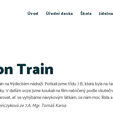
Úvod
Úřední deska
Škola
Jídelna
on Train
ain na frýdeckém nádraží. Potkali jsme třídu 7.B, která byla n
ázky. V dalším voze jsme koukali na film natočený podle skute
arovat, ať se vyhýbáme návykovým látkám, se nám moc líbila a užil
Leńczyková ze 7.A, Mgr. Tomáš Kania