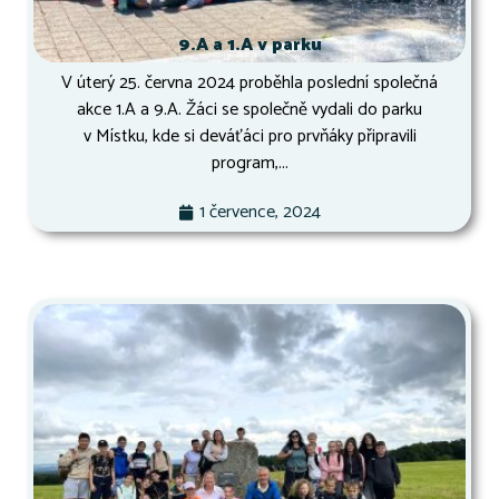
9.A a 1.A v parku
V úterý 25. června 2024 proběhla poslední společná
akce 1.A a 9.A. Žáci se společně vydali do parku
v Místku, kde si deváťáci pro prvňáky připravili
program,...
1 července, 2024