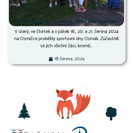
Osmák druháků, třeťáků, čtvrťáků a páťáků
V úterý, ve čtvrtek a v pátek 18., 20. a 21. června 2024
na Osmičce proběhly sportovní dny Osmák. Zúčastnili
se jich všichni žáci, kromě...
18 června, 2024