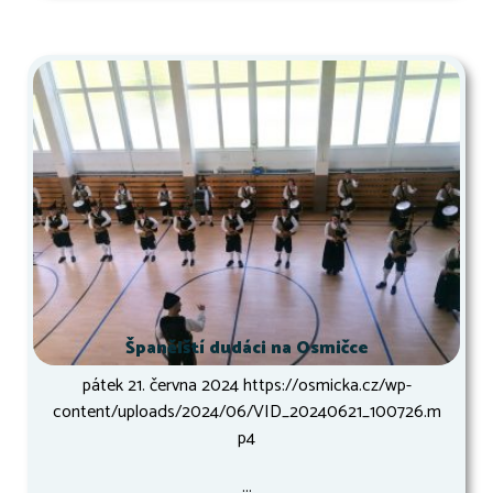
Španělští dudáci na Osmičce
pátek 21. června 2024 https://osmicka.cz/wp-
content/uploads/2024/06/VID_20240621_100726.m
p4
...