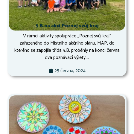
5.B na akci Poznej svůj kraj
V rámci aktivity spolupráce ,,Poznej svůj kraj“
zařazeného do Místního akčního plánu, MAP, do
kterého se zapojila třída 5.B, proběhly na konci června
dva poznávací výlety....
25 června, 2024