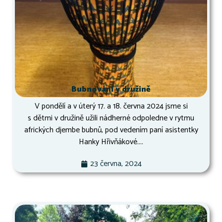
Bubnování v družině
V pondělí a v úterý 17. a 18. června 2024 jsme si
s dětmi v družině užili nádherné odpoledne v rytmu
afrických djembe bubnů, pod vedením paní asistentky
Hanky Hřivňákové....
23 června, 2024