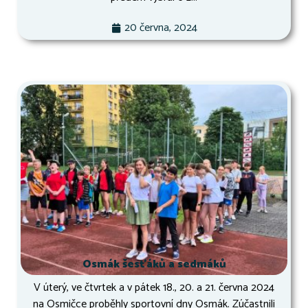
20 června, 2024
Osmák šesťáků a sedmáků
V úterý, ve čtvrtek a v pátek 18., 20. a 21. června 2024
na Osmičce proběhly sportovní dny Osmák. Zúčastnili