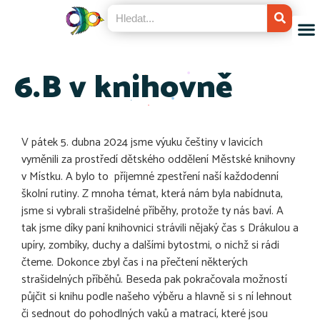
6.B v knihovně
V pátek 5. dubna 2024 jsme výuku češtiny v lavicích
vyměnili za prostředí dětského oddělení Městské knihovny
v Místku. A bylo to příjemné zpestření naší každodenní
školní rutiny. Z mnoha témat, která nám byla nabídnuta,
jsme si vybrali strašidelné příběhy, protože ty nás baví. A
tak jsme díky paní knihovnici strávili nějaký čas s Drákulou a
upíry, zombíky, duchy a dalšími bytostmi, o nichž si rádi
čteme. Dokonce zbyl čas i na přečtení některých
strašidelných příběhů. Beseda pak pokračovala možností
půjčit si knihu podle našeho výběru a hlavně si s ní lehnout
či sednout do pohodlných vaků a matrací, které jsou