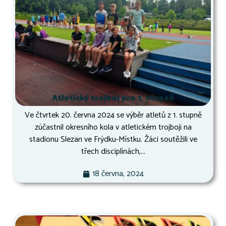
Atletický trojboj pro 1. stupeň
Ve čtvrtek 20. června 2024 se výběr atletů z 1. stupně
zúčastnil okresního kola v atletickém trojboji na
stadionu Slezan ve Frýdku-Místku. Žáci soutěžili ve
třech disciplínách,...
18 června, 2024