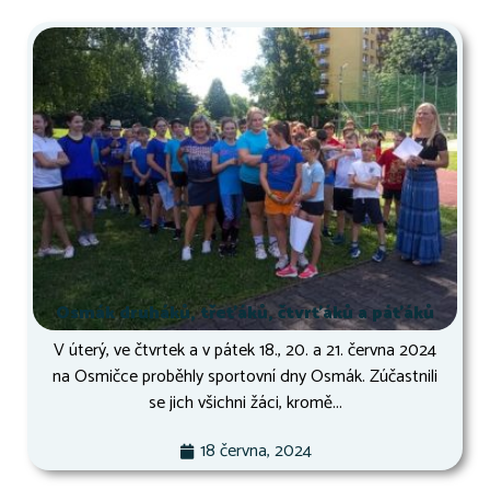
Osmák druháků, třeťáků, čtvrťáků a páťáků
V úterý, ve čtvrtek a v pátek 18., 20. a 21. června 2024
na Osmičce proběhly sportovní dny Osmák. Zúčastnili
se jich všichni žáci, kromě...
18 června, 2024