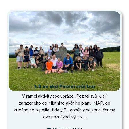
5.B na akci Poznej svůj kraj
V rámci aktivity spolupráce ,,Poznej svůj kraj“
zařazeného do Místního akčního plánu, MAP, do
kterého se zapojila třída 5.B, proběhly na konci června
dva poznávací výlety....