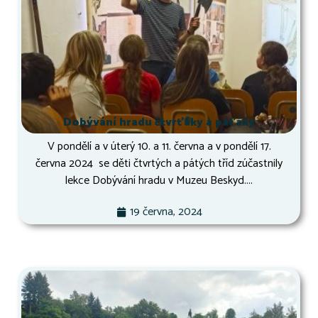
Dobývání hradu čtvrťáky a páťáky
V pondělí a v úterý 10. a 11. června a v pondělí 17.
června 2024 se děti čtvrtých a pátých tříd zúčastnily
lekce Dobývání hradu v Muzeu Beskyd....
19 června, 2024