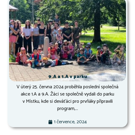
9.A a 1.A v parku
V úterý 25. června 2024 proběhla poslední společná
akce 1.A a 9.A. Žáci se společně vydali do parku
v Místku, kde si deváťáci pro prvňáky připravili
program,...
1 července, 2024