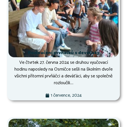
Rozloučení prvňáčků s deváťáky
Ve čtvrtek 27. června 2024 se druhou vyučovací
hodinu naposledy na Osmičce sešli na školním dvoře
všichni přítomní prvňáčci a deváťáci, aby se společně
rozloučili....
1 července, 2024