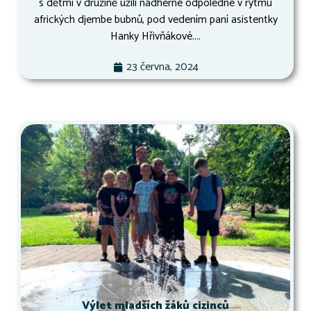
s dětmi v družině užili nádherné odpoledne v rytmu
afrických djembe bubnů, pod vedením paní asistentky
Hanky Hřivňákové....
23 června, 2024
Výlet mladších žáků cizinců