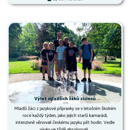
Výlet mladších žáků cizinců
Mladší žáci z jazykové přípravky se v letošním školním
roce každý týden, jako jejich starší kamarádi,
intenzivně věnovali českému jazyku pět hodin. Vedle
výuky ve třídě absolvovali...