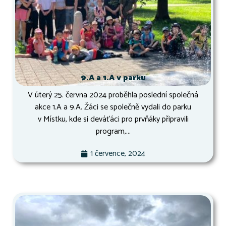
9.A a 1.A v parku
V úterý 25. června 2024 proběhla poslední společná
akce 1.A a 9.A. Žáci se společně vydali do parku
v Místku, kde si deváťáci pro prvňáky připravili
program,...
1 července, 2024