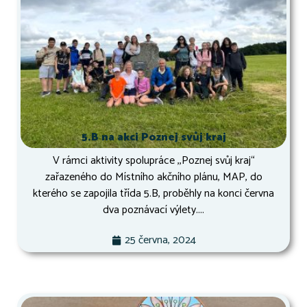
5.B na akci Poznej svůj kraj
V rámci aktivity spolupráce ,,Poznej svůj kraj“
zařazeného do Místního akčního plánu, MAP, do
kterého se zapojila třída 5.B, proběhly na konci června
dva poznávací výlety....
25 června, 2024