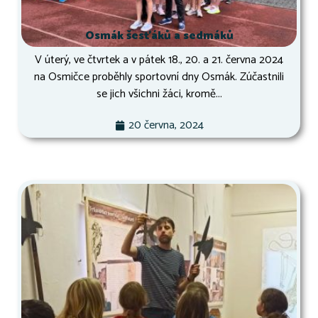
Osmák šesťáků a sedmáků
V úterý, ve čtvrtek a v pátek 18., 20. a 21. června 2024
na Osmičce proběhly sportovní dny Osmák. Zúčastnili
se jich všichni žáci, kromě...
20 června, 2024