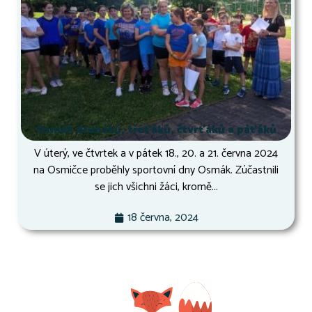
Osmák druháků, třeťáků, čtvrťáků a páťáků
V úterý, ve čtvrtek a v pátek 18., 20. a 21. června 2024
na Osmičce proběhly sportovní dny Osmák. Zúčastnili
se jich všichni žáci, kromě...
18 června, 2024