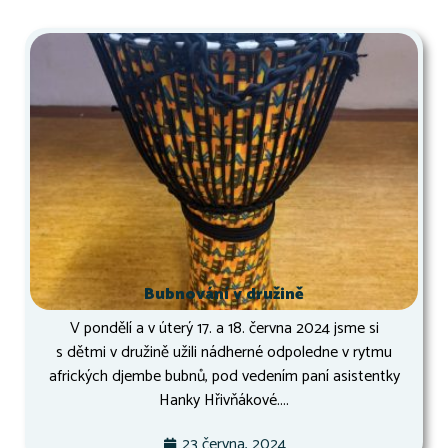
Bubnování v družině
V pondělí a v úterý 17. a 18. června 2024 jsme si
s dětmi v družině užili nádherné odpoledne v rytmu
afrických djembe bubnů, pod vedením paní asistentky
Hanky Hřivňákové....
23 června, 2024