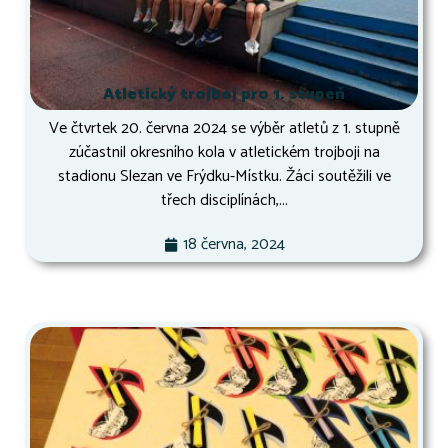
Atletický trojboj pro 1. stupeň
Ve čtvrtek 20. června 2024 se výběr atletů z 1. stupně
zúčastnil okresního kola v atletickém trojboji na
stadionu Slezan ve Frýdku-Místku. Žáci soutěžili ve
třech disciplínách,...
18 června, 2024