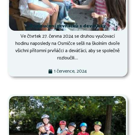
Rozloučení prvňáčků s deváťáky
Ve čtvrtek 27. června 2024 se druhou vyučovací
hodinu naposledy na Osmičce sešli na školním dvoře
všichni přítomní prvňáčci a deváťáci, aby se společně
rozloučili....
1 července, 2024