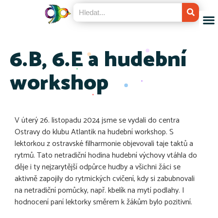
6.B, 6.E a hudební
workshop
V úterý 26. listopadu 2024 jsme se vydali do centra
Ostravy do klubu Atlantik na hudební workshop. S
lektorkou z ostravské filharmonie objevovali taje taktů a
rytmů. Tato netradiční hodina hudební výchovy vtáhla do
děje i ty nejzarytější odpůrce hudby a všichni žáci se
aktivně zapojily do rytmických cvičení, kdy si zabubnovali
na netradiční pomůcky, např. kbelík na mytí podlahy. I
hodnocení paní lektorky směrem k žákům bylo pozitivní.