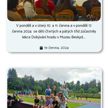
Dobývání hradu čtvrťáky a páťáky
V pondělí a v úterý 10. a 11. června a v pondělí 17.
června 2024 se děti čtvrtých a pátých tříd zúčastnily
lekce Dobývání hradu v Muzeu Beskyd....
19 června, 2024