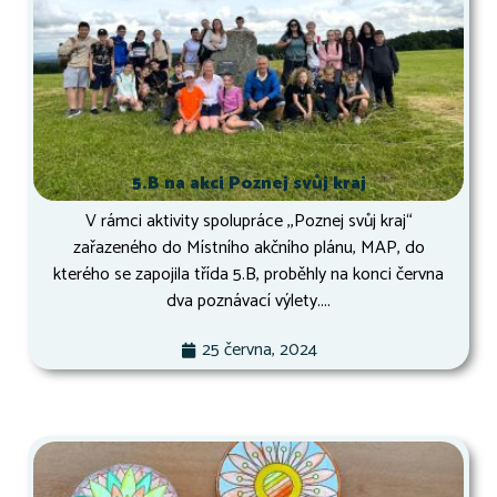
5.B na akci Poznej svůj kraj
V rámci aktivity spolupráce ,,Poznej svůj kraj“
zařazeného do Místního akčního plánu, MAP, do
kterého se zapojila třída 5.B, proběhly na konci června
dva poznávací výlety....
25 června, 2024