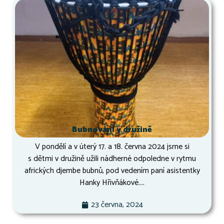
Bubnování v družině
V pondělí a v úterý 17. a 18. června 2024 jsme si
s dětmi v družině užili nádherné odpoledne v rytmu
afrických djembe bubnů, pod vedením paní asistentky
Hanky Hřivňákové....
23 června, 2024