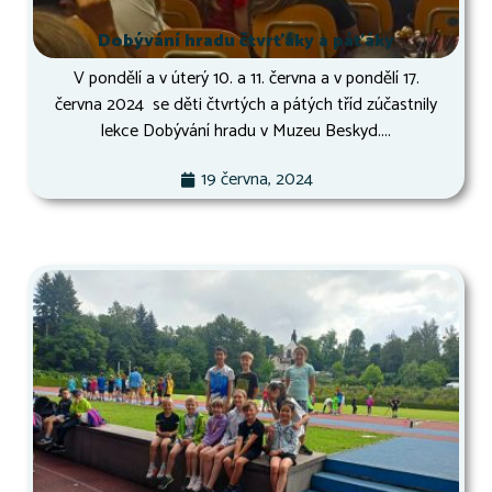
Dobývání hradu čtvrťáky a páťáky
V pondělí a v úterý 10. a 11. června a v pondělí 17.
června 2024 se děti čtvrtých a pátých tříd zúčastnily
lekce Dobývání hradu v Muzeu Beskyd....
19 června, 2024