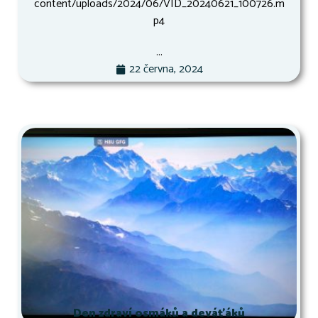
content/uploads/2024/06/VID_20240621_100726.m
p4
...
22 června, 2024
Den zdraví osmáků a deváťáků