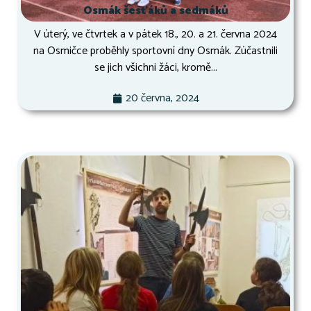
Osmák šesťáků a sedmáků
V úterý, ve čtvrtek a v pátek 18., 20. a 21. června 2024
na Osmičce proběhly sportovní dny Osmák. Zúčastnili
se jich všichni žáci, kromě...
20 června, 2024