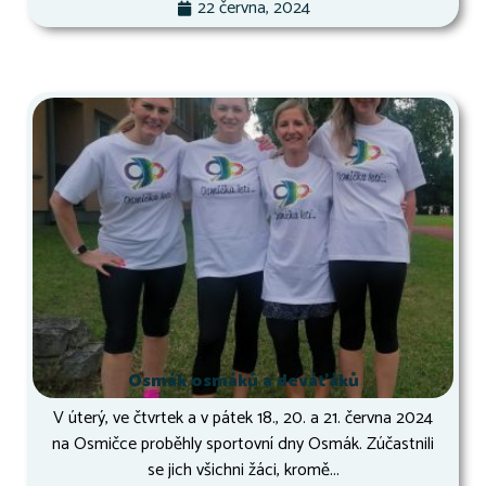
22 června, 2024
Osmák osmáků a deváťáků
V úterý, ve čtvrtek a v pátek 18., 20. a 21. června 2024
na Osmičce proběhly sportovní dny Osmák. Zúčastnili
se jich všichni žáci, kromě...