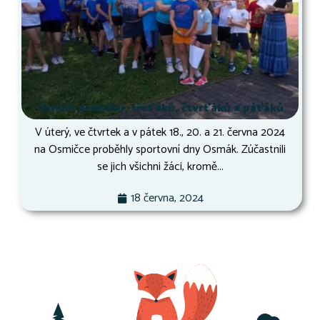
Osmák druháků, třeťáků, čtvrťáků a páťáků
V úterý, ve čtvrtek a v pátek 18., 20. a 21. června 2024
na Osmičce proběhly sportovní dny Osmák. Zúčastnili
se jich všichni žáci, kromě...
18 června, 2024