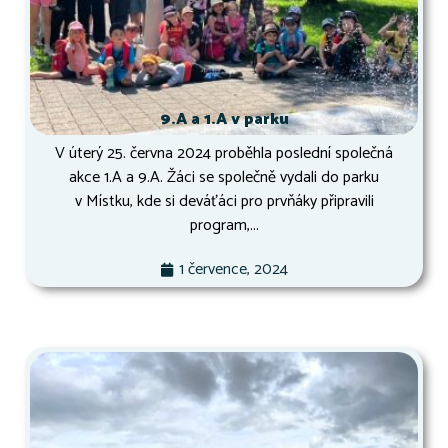
9.A a 1.A v parku
V úterý 25. června 2024 proběhla poslední společná
akce 1.A a 9.A. Žáci se společně vydali do parku
v Místku, kde si deváťáci pro prvňáky připravili
program,...
1 července, 2024