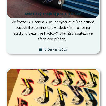
Atletický trojboj pro 1. stupeň
Ve čtvrtek 20. června 2024 se výběr atletů z 1. stupně
zúčastnil okresního kola v atletickém trojboji na
stadionu Slezan ve Frýdku-Místku. Žáci soutěžili ve
třech disciplínách,...
18 června, 2024