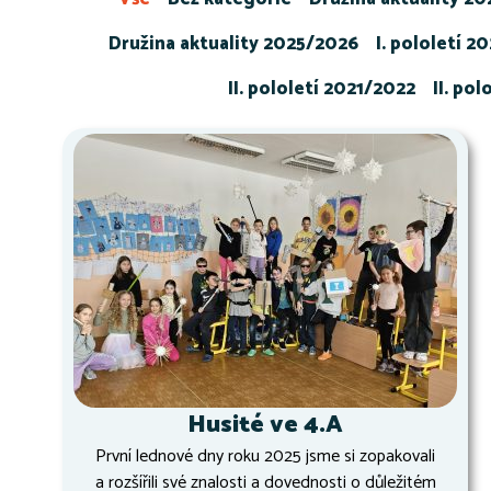
Družina aktuality 2025/2026
I. pololetí 2
II. pololetí 2021/2022
II. po
Husité ve 4.A
První lednové dny roku 2025 jsme si zopakovali
a rozšířili své znalosti a dovednosti o důležitém