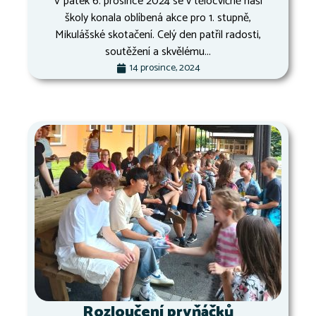
V pátek 6. prosince 2024 se v tělocvičně naší
školy konala oblíbená akce pro 1. stupně,
Mikulášské skotačení. Celý den patřil radosti,
soutěžení a skvělému...
14 prosince, 2024
Rozloučení prvňáčků