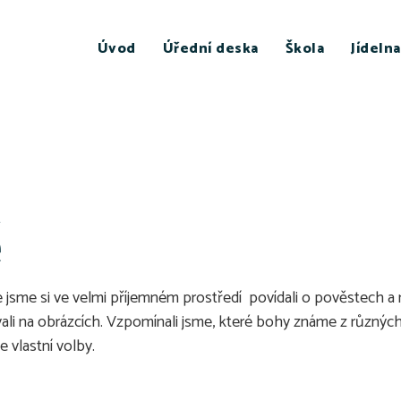
Úvod
Úřední deska
Škola
Jídelna
ě
e jsme si ve velmi příjemném prostředí povídali o pověstech a
ali na obrázcích. Vzpomínali jsme, které bohy známe z různých 
le vlastní volby.