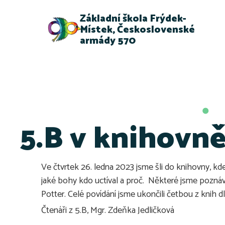
Základní škola Frýdek-
Místek, Československé
armády 570
5.B v knihovn
Ve čtvrtek 26. ledna 2023 jsme šli do knihovny, kd
jaké bohy kdo uctíval a proč. Některé jsme poznáv
Potter. Celé povídání jsme ukončili četbou z knih d
Čtenáři z 5.B, Mgr. Zdeňka Jedličková