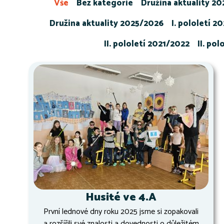
Vše
Bez kategorie
Družina aktuality 2
Družina aktuality 2025/2026
I. pololetí 2
II. pololetí 2021/2022
II. po
Husité ve 4.A
První lednové dny roku 2025 jsme si zopakovali
a rozšířili své znalosti a dovednosti o důležitém