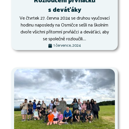
Rozloučení prvňáčků
s deváťáky
Ve čtvrtek 27. června 2024 se druhou vyučovací
hodinu naposledy na Osmičce sešli na školním
dvoře všichni přítomní prvňáčci a deváťáci, aby
se společně rozloučili....
1 července, 2024