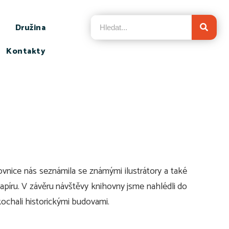
Družina
Kontakty
hovnice nás seznámila se známými ilustrátory a také
 papíru. V závěru návštěvy knihovny jsme nahlédli do
kochali historickými budovami.