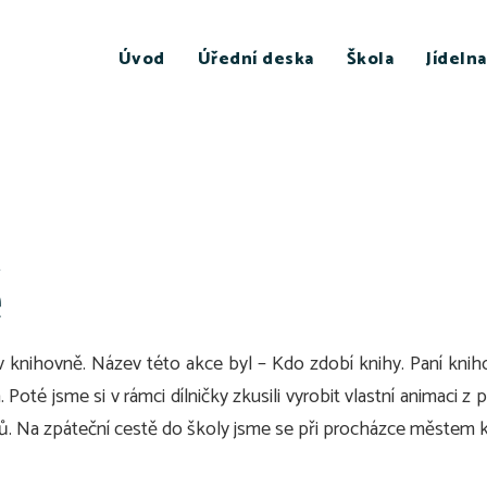
Úvod
Úřední deska
Škola
Jídelna
ě
e v knihovně. Název této akce byl – Kdo zdobí knihy. Paní kni
 Poté jsme si v rámci dílničky zkusili vyrobit vlastní animaci z
domů. Na zpáteční cestě do školy jsme se při procházce městem 