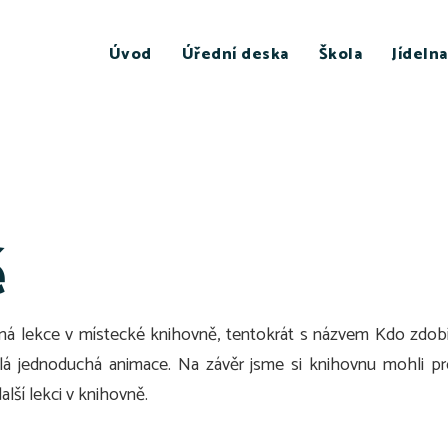
Úvod
Úřední deska
Škola
Jídelna
ě
sná lekce v místecké knihovně, tentokrát s názvem Kdo zdobí kn
dělá jednoduchá animace. Na závěr jsme si knihovnu mohli p
alší lekci v knihovně.