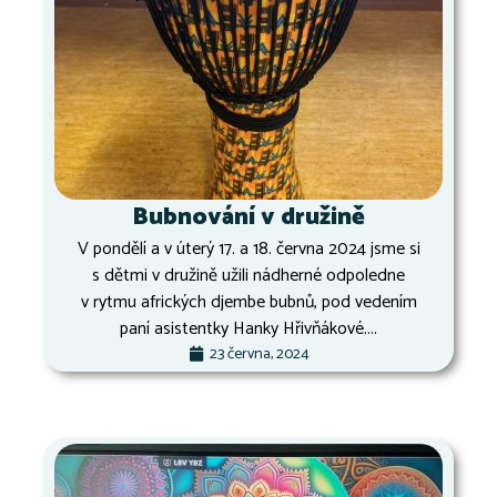
Bubnování v družině
V pondělí a v úterý 17. a 18. června 2024 jsme si
s dětmi v družině užili nádherné odpoledne
v rytmu afrických djembe bubnů, pod vedením
paní asistentky Hanky Hřivňákové....
23 června, 2024