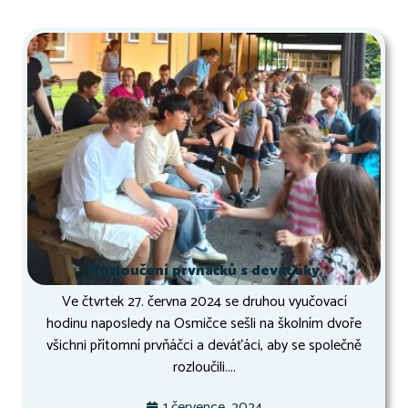
Rozloučení prvňáčků s deváťáky
Ve čtvrtek 27. června 2024 se druhou vyučovací
hodinu naposledy na Osmičce sešli na školním dvoře
všichni přítomní prvňáčci a deváťáci, aby se společně
rozloučili....
1 července, 2024