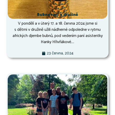
Bubnování v družině
V pondělí a v úterý 17. a 18. června 2024 jsme si
s dětmi v družině užili nádherné odpoledne v rytmu
afrických djembe bubnů, pod vedením paní asistentky
Hanky Hřivňákové....
23 června, 2024