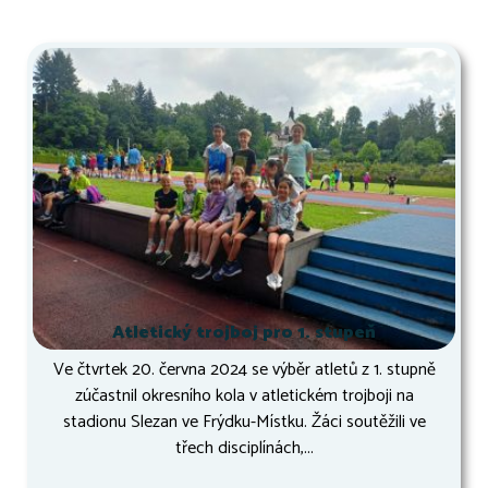
Atletický trojboj pro 1. stupeň
Ve čtvrtek 20. června 2024 se výběr atletů z 1. stupně
zúčastnil okresního kola v atletickém trojboji na
stadionu Slezan ve Frýdku-Místku. Žáci soutěžili ve
třech disciplínách,...