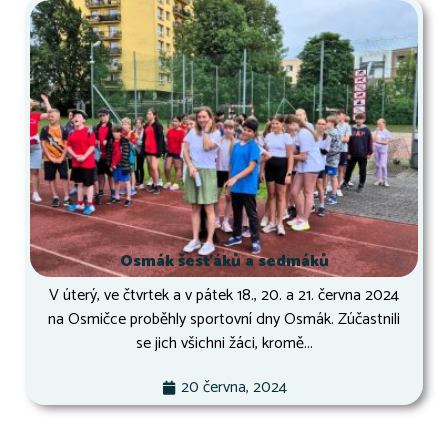
Osmák šesťáků a sedmáků
V úterý, ve čtvrtek a v pátek 18., 20. a 21. června 2024
na Osmičce proběhly sportovní dny Osmák. Zúčastnili
se jich všichni žáci, kromě...
20 června, 2024