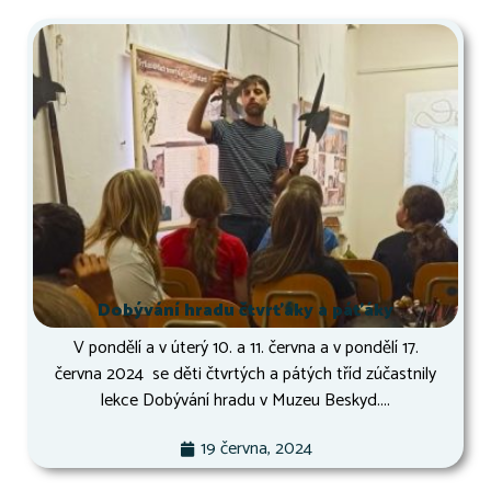
Dobývání hradu čtvrťáky a páťáky
V pondělí a v úterý 10. a 11. června a v pondělí 17.
června 2024 se děti čtvrtých a pátých tříd zúčastnily
lekce Dobývání hradu v Muzeu Beskyd....
19 června, 2024