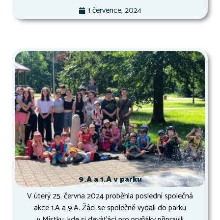
1 července, 2024
9.A a 1.A v parku
V úterý 25. června 2024 proběhla poslední společná
akce 1.A a 9.A. Žáci se společně vydali do parku
v Místku, kde si deváťáci pro prvňáky připravili