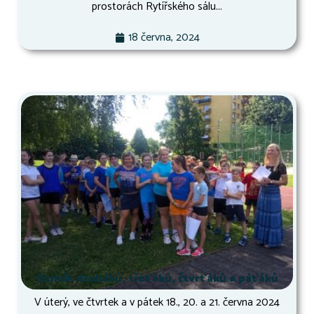
prostorách Rytířského sálu...
18 června, 2024
Osmák druháků, třeťáků, čtvrťáků a páťáků
V úterý, ve čtvrtek a v pátek 18., 20. a 21. června 2024