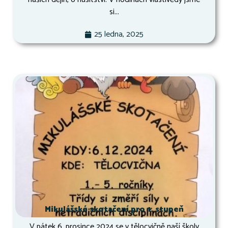
si...
25 ledna, 2025
Mikulášské skotačení pro 1. stupeň
V pátek 6. prosince 2024 se v tělocvičně naší školy