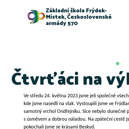
Základní škola Frýdek-
Místek, Československé
armády 570
Čtvrťáci na vý
Ve středu 24. května 2023 jsme jeli společně všechny
kde jsme nasedli na vlak. Vystoupili jsme ve Frýdlan
samotný vrchol Ondřejníku. Sice nebylo slunečné po
s úsměvem a dobrou náladou. Na zpáteční cestě jsm
pokochali jsme se krásami Beskyd.