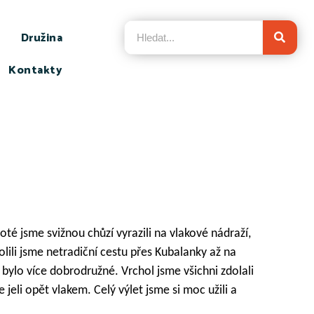
Družina
Kontakty
poté jsme svižnou chůzí vyrazili na vlakové nádraží,
volili jsme netradiční cestu přes Kubalanky až na
bylo více dobrodružné. Vrchol jsme všichni zdolali
li opět vlakem. Celý výlet jsme si moc užili a