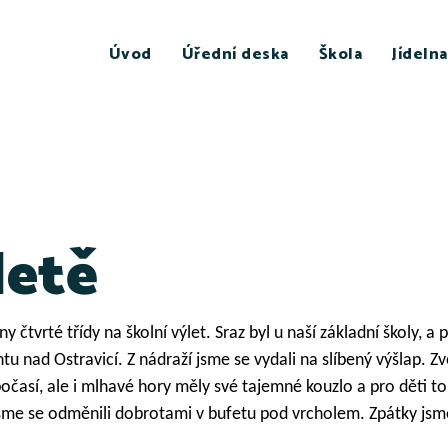
Úvod
Úřední deska
Škola
Jídelna
letě
 čtvrté třídy na školní výlet. Sraz byl u naší základní školy, a 
tu nad Ostravicí. Z nádraží jsme se vydali na slíbený výšlap. Z
časí, ale i mlhavé hory měly své tajemné kouzlo a pro děti to 
e se odměnili dobrotami v bufetu pod vrcholem. Zpátky jsme je