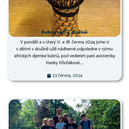
Bubnování v družině
V pondělí a v úterý 17. a 18. června 2024 jsme si
s dětmi v družině užili nádherné odpoledne v rytmu
afrických djembe bubnů, pod vedením paní asistentky
Hanky Hřivňákové....
23 června, 2024