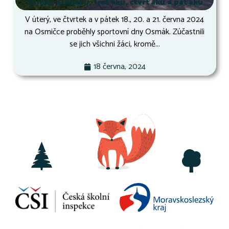
Osmák druháků, třeťáků, čtvrťáků a páťáků
V úterý, ve čtvrtek a v pátek 18., 20. a 21. června 2024
na Osmičce proběhly sportovní dny Osmák. Zúčastnili
se jich všichni žáci, kromě...
18 června, 2024