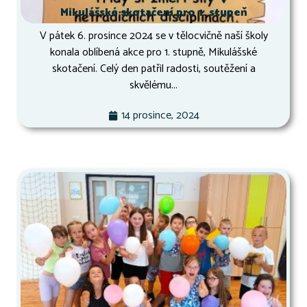
Mikulášské skotačení pro 1. stupeň
V pátek 6. prosince 2024 se v tělocvičně naší školy
konala oblíbená akce pro 1. stupně, Mikulášské
skotačení. Celý den patřil radosti, soutěžení a
skvělému...
14 prosince, 2024