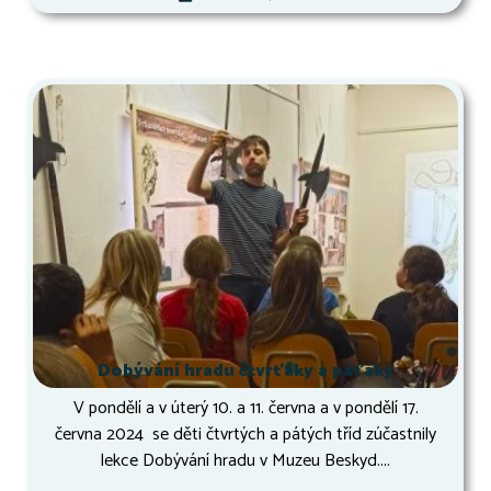
Dobývání hradu čtvrťáky a páťáky
V pondělí a v úterý 10. a 11. června a v pondělí 17.
června 2024 se děti čtvrtých a pátých tříd zúčastnily
lekce Dobývání hradu v Muzeu Beskyd....