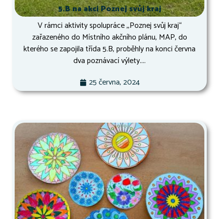
5.B na akci Poznej svůj kraj
V rámci aktivity spolupráce ,,Poznej svůj kraj“
zařazeného do Místního akčního plánu, MAP, do
kterého se zapojila třída 5.B, proběhly na konci června
dva poznávací výlety....
25 června, 2024