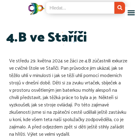
4.B ve Staříči
Ve středu 29. května 2024 se žáci ze 4.B zúčastnili exkurze
ve cvičné štole ve Staříči. Pan průvodce jim ukázal, jak se
těžilo uhlí v minulosti i jak se těží uhlí pomocí moderních
strojů v dnešní době. Děti si za zvuku vrtaček, sbíječek a
v prostoru osvětleným jen baterkou mohly alespoň na
chvíli představit, jak těžká práce to byla a je. Někteří si
vyzkoušeli, jak se stroje ovládají. Po této zajímavé
zkušenosti jsme si na zpáteční cestě udělali ještě zastávku
u koní, kde všem teta naší spolužačky zodpověděla, co je
zajímalo. A před odjezdem zpět si děti ještě stihly zařádit
na hřišti. Výlet se velmi vydařil.