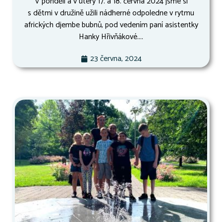
V pondělí a v úterý 17. a 18. června 2024 jsme si
s dětmi v družině užili nádherné odpoledne v rytmu
afrických djembe bubnů, pod vedením paní asistentky
Hanky Hřivňákové....
23 června, 2024