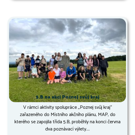
5.B na akci Poznej svůj kraj
V rámci aktivity spolupráce ,,Poznej svůj kraj“
zařazeného do Místního akčního plánu, MAP, do
kterého se zapojila třída 5.B, proběhly na konci června
dva poznávací výlety....