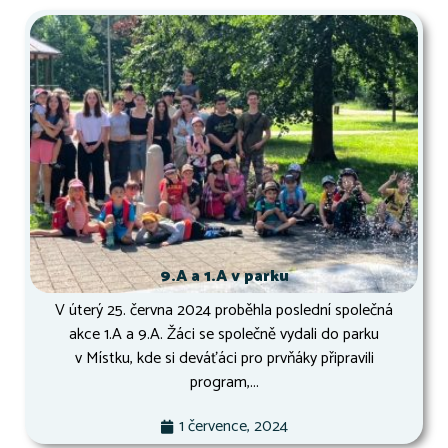
9.A a 1.A v parku
V úterý 25. června 2024 proběhla poslední společná
akce 1.A a 9.A. Žáci se společně vydali do parku
v Místku, kde si deváťáci pro prvňáky připravili
program,...
1 července, 2024