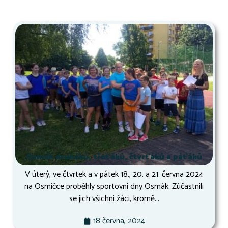
Osmák druháků, třeťáků, čtvrťáků a páťáků
V úterý, ve čtvrtek a v pátek 18., 20. a 21. června 2024
na Osmičce proběhly sportovní dny Osmák. Zúčastnili
se jich všichni žáci, kromě...
18 června, 2024