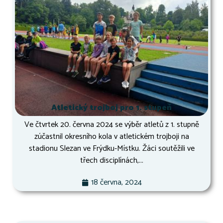
Atletický trojboj pro 1. stupeň
Ve čtvrtek 20. června 2024 se výběr atletů z 1. stupně
zúčastnil okresního kola v atletickém trojboji na
stadionu Slezan ve Frýdku-Místku. Žáci soutěžili ve
třech disciplínách,...
18 června, 2024