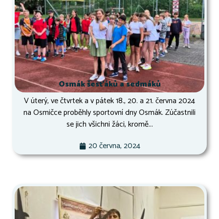
Osmák šesťáků a sedmáků
V úterý, ve čtvrtek a v pátek 18., 20. a 21. června 2024
na Osmičce proběhly sportovní dny Osmák. Zúčastnili
se jich všichni žáci, kromě...
20 června, 2024