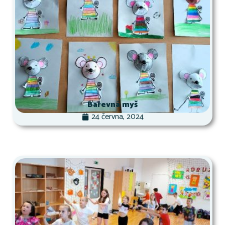
Barevná myš
24 června, 2024