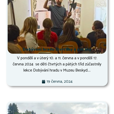
Dobývání hradu čtvrťáky a páťáky
V pondělí a v úterý 10. a 11. června a v pondělí 17.
června 2024 se děti čtvrtých a pátých tříd zúčastnily
lekce Dobývání hradu v Muzeu Beskyd....
19 června, 2024