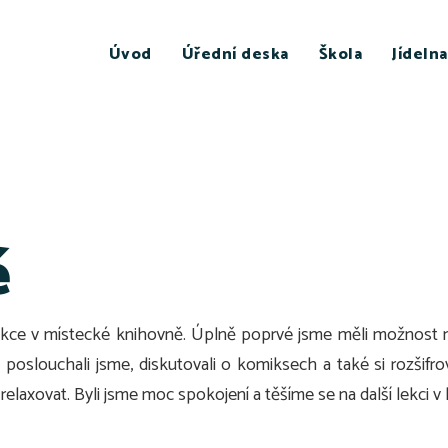
Úvod
Úřední deska
Škola
Jídelna
ě
á lekce v místecké knihovně. Úplně poprvé jsme měli možno
 poslouchali jsme, diskutovali o komiksech a také si rozšifr
relaxovat. Byli jsme moc spokojení a těšíme se na další lekci v