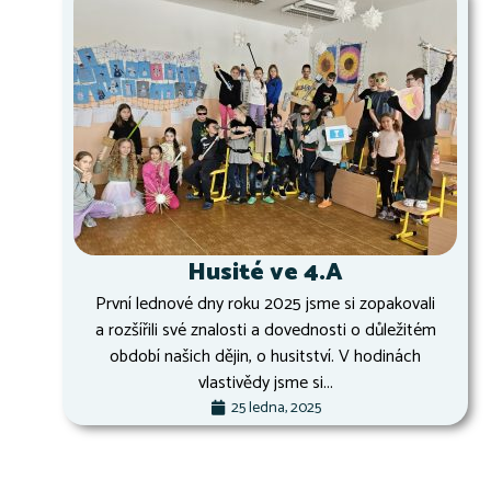
Husité ve 4.A
První lednové dny roku 2025 jsme si zopakovali
a rozšířili své znalosti a dovednosti o důležitém
období našich dějin, o husitství. V hodinách
vlastivědy jsme si...
25 ledna, 2025