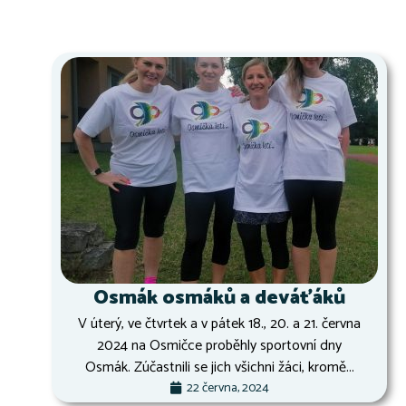
Osmák osmáků a deváťáků
V úterý, ve čtvrtek a v pátek 18., 20. a 21. června
2024 na Osmičce proběhly sportovní dny
Osmák. Zúčastnili se jich všichni žáci, kromě...
22 června, 2024