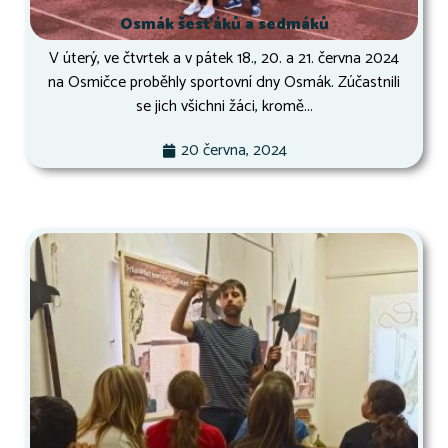
Osmák šesťáků a sedmáků
V úterý, ve čtvrtek a v pátek 18., 20. a 21. června 2024
na Osmičce proběhly sportovní dny Osmák. Zúčastnili
se jich všichni žáci, kromě...
20 června, 2024