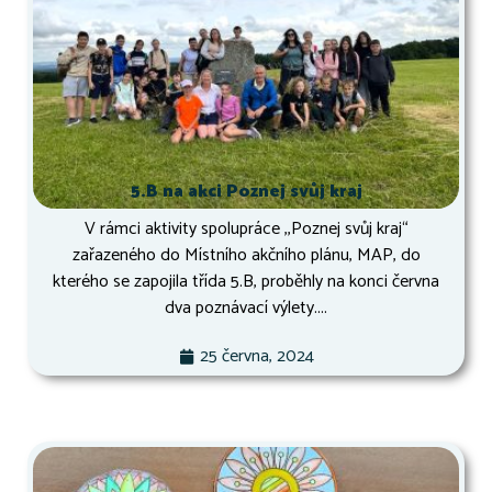
5.B na akci Poznej svůj kraj
V rámci aktivity spolupráce ,,Poznej svůj kraj“
zařazeného do Místního akčního plánu, MAP, do
kterého se zapojila třída 5.B, proběhly na konci června
dva poznávací výlety....
25 června, 2024