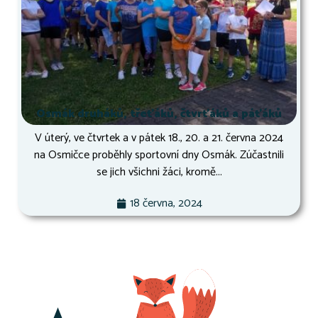
Osmák druháků, třeťáků, čtvrťáků a páťáků
V úterý, ve čtvrtek a v pátek 18., 20. a 21. června 2024
na Osmičce proběhly sportovní dny Osmák. Zúčastnili
se jich všichni žáci, kromě...
18 června, 2024