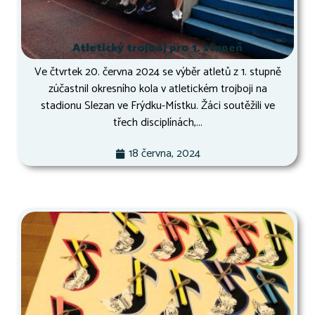
Atletický trojboj pro 1. stupeň
Ve čtvrtek 20. června 2024 se výběr atletů z 1. stupně
zúčastnil okresního kola v atletickém trojboji na
stadionu Slezan ve Frýdku-Místku. Žáci soutěžili ve
třech disciplínách,...
18 června, 2024