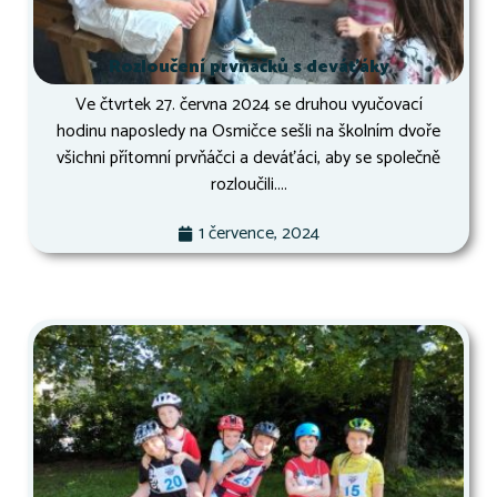
Rozloučení prvňáčků s deváťáky
Ve čtvrtek 27. června 2024 se druhou vyučovací
hodinu naposledy na Osmičce sešli na školním dvoře
všichni přítomní prvňáčci a deváťáci, aby se společně
rozloučili....
1 července, 2024