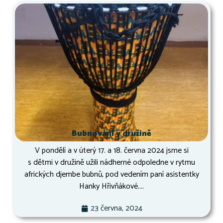
Bubnování v družině
V pondělí a v úterý 17. a 18. června 2024 jsme si
s dětmi v družině užili nádherné odpoledne v rytmu
afrických djembe bubnů, pod vedením paní asistentky
Hanky Hřivňákové....
23 června, 2024