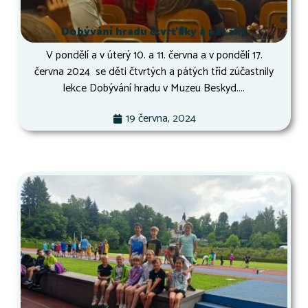
Dobývání hradu čtvrťáky a páťáky
V pondělí a v úterý 10. a 11. června a v pondělí 17.
června 2024 se děti čtvrtých a pátých tříd zúčastnily
lekce Dobývání hradu v Muzeu Beskyd....
19 června, 2024