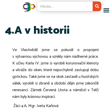
4.A v historii
Ve Vlastivědě jsme se pokusili o propojení
s výtvarnou výchovou a vznikly nám nádherné práce.
K učivu Karla IV. jsme si vyrobili korunovační klenoty
a vitráže do oken, které nepochybně zastupují dobu
gotickou.
Také jsme se na skok zastavili u husitských
válek, vyrobili si zbraně a období dějin jsme zakončili
renesancí. Zámek Červená Lhota a náměstí v Telči
nám byly krásnou inspirací.
Žáci 4.A, Mgr. Iveta Kaňová