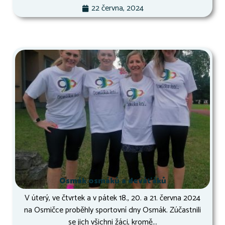
22 června, 2024
Osmák osmáků a deváťáků
V úterý, ve čtvrtek a v pátek 18., 20. a 21. června 2024
na Osmičce proběhly sportovní dny Osmák. Zúčastnili
se jich všichni žáci, kromě...