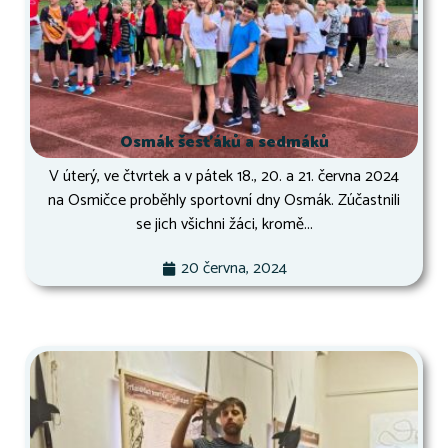
Osmák šesťáků a sedmáků
V úterý, ve čtvrtek a v pátek 18., 20. a 21. června 2024
na Osmičce proběhly sportovní dny Osmák. Zúčastnili
se jich všichni žáci, kromě...
20 června, 2024