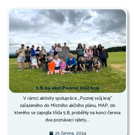
5.B na akci Poznej svůj kraj
V rámci aktivity spolupráce ,,Poznej svůj kraj“
zařazeného do Místního akčního plánu, MAP, do
kterého se zapojila třída 5.B, proběhly na konci června
dva poznávací výlety....
25 června, 2024