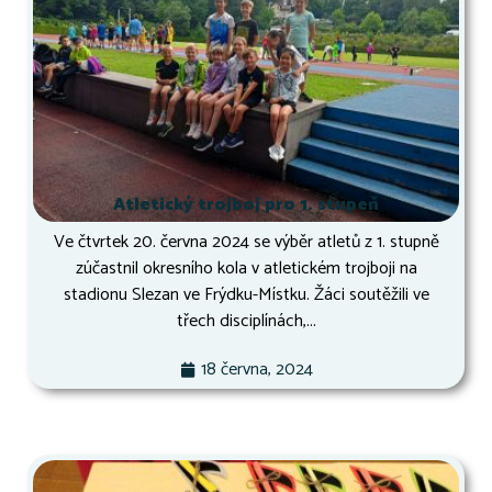
Atletický trojboj pro 1. stupeň
Ve čtvrtek 20. června 2024 se výběr atletů z 1. stupně
zúčastnil okresního kola v atletickém trojboji na
stadionu Slezan ve Frýdku-Místku. Žáci soutěžili ve
třech disciplínách,...
18 června, 2024