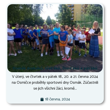
Osmák druháků, třeťáků, čtvrťáků a páťáků
V úterý, ve čtvrtek a v pátek 18., 20. a 21. června 2024
na Osmičce proběhly sportovní dny Osmák. Zúčastnili
se jich všichni žáci, kromě...
18 června, 2024