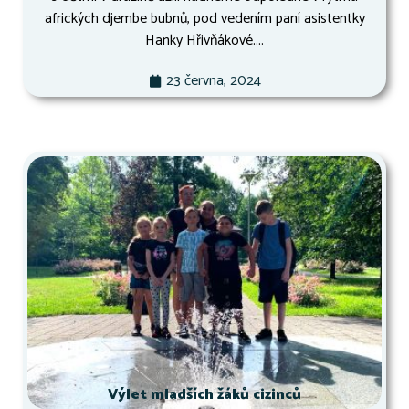
afrických djembe bubnů, pod vedením paní asistentky
Hanky Hřivňákové....
23 června, 2024
Výlet mladších žáků cizinců