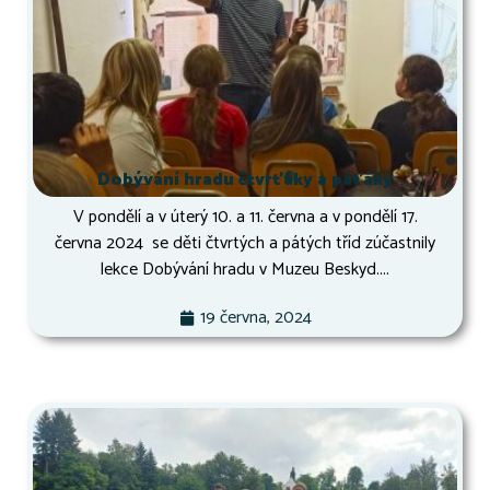
Dobývání hradu čtvrťáky a páťáky
V pondělí a v úterý 10. a 11. června a v pondělí 17.
června 2024 se děti čtvrtých a pátých tříd zúčastnily
lekce Dobývání hradu v Muzeu Beskyd....
19 června, 2024