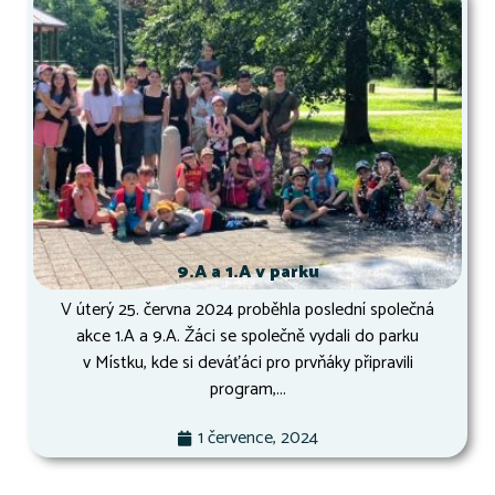
9.A a 1.A v parku
V úterý 25. června 2024 proběhla poslední společná
akce 1.A a 9.A. Žáci se společně vydali do parku
v Místku, kde si deváťáci pro prvňáky připravili
program,...
1 července, 2024