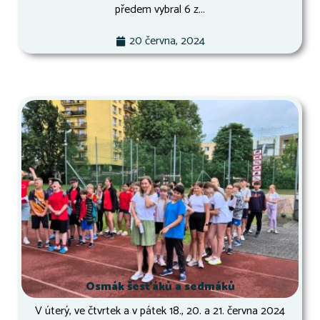
předem vybral 6 z...
20 června, 2024
Osmák šesťáků a sedmáků
V úterý, ve čtvrtek a v pátek 18., 20. a 21. června 2024