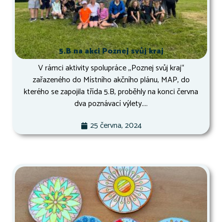
5.B na akci Poznej svůj kraj
V rámci aktivity spolupráce ,,Poznej svůj kraj“
zařazeného do Místního akčního plánu, MAP, do
kterého se zapojila třída 5.B, proběhly na konci června
dva poznávací výlety....
25 června, 2024