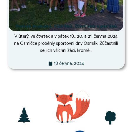
Osmák druháků, třeťáků, čtvrťáků a páťáků
V úterý, ve čtvrtek a v pátek 18., 20. a 21. června 2024
na Osmičce proběhly sportovní dny Osmák. Zúčastnili
se jich všichni žáci, kromě...
18 června, 2024