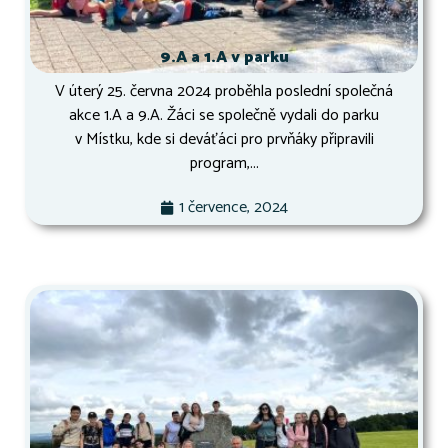
9.A a 1.A v parku
V úterý 25. června 2024 proběhla poslední společná
akce 1.A a 9.A. Žáci se společně vydali do parku
v Místku, kde si deváťáci pro prvňáky připravili
program,...
1 července, 2024