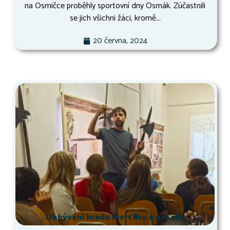
na Osmičce proběhly sportovní dny Osmák. Zúčastnili
se jich všichni žáci, kromě...
20 června, 2024
Dobývání hradu čtvrťáky a páťáky