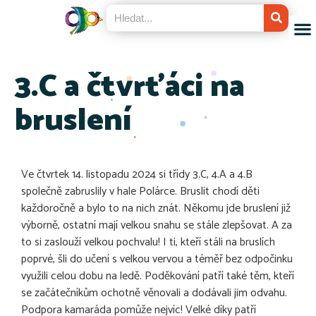
3.C a čtvrťáci na
bruslení
Ve čtvrtek 14. listopadu 2024 si třídy 3.C, 4.A a 4.B
společně zabruslily v hale Polárce. Bruslit chodí děti
každoročně a bylo to na nich znát. Někomu jde bruslení již
výborně, ostatní mají velkou snahu se stále zlepšovat. A za
to si zaslouží velkou pochvalu! I ti, kteří stáli na bruslích
poprvé, šli do učení s velkou vervou a téměř bez odpočinku
využili celou dobu na ledě. Poděkování patří také těm, kteří
se začátečníkům ochotně věnovali a dodávali jim odvahu.
Podpora kamaráda pomůže nejvíc! Velké díky patří