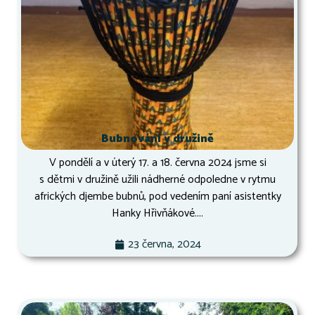
Bubnování v družině
V pondělí a v úterý 17. a 18. června 2024 jsme si
s dětmi v družině užili nádherné odpoledne v rytmu
afrických djembe bubnů, pod vedením paní asistentky
Hanky Hřivňákové....
23 června, 2024