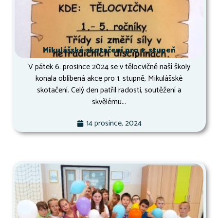
Mikulášské skotačení pro 1. stupeň
V pátek 6. prosince 2024 se v tělocvičně naší školy
konala oblíbená akce pro 1. stupně, Mikulášské
skotačení. Celý den patřil radosti, soutěžení a
skvělému...
14 prosince, 2024